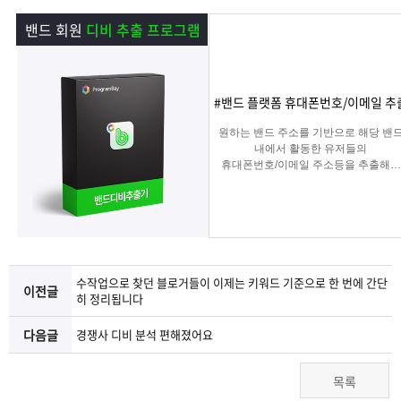
램
그
료
맞
밴드 회원
디비 추출 프로그램
베
램
프
춤
고
이
구
로
상
객
마
#밴드 플랫폼 휴대폰번호/이메일 추
원하는 밴드 주소를 기반으로 해당 밴
는?
매
그
품
센
이
파
내에서 활동한 유저들의
휴대폰번호/이메일 주소등을 추출해주
는 프로그램
램
문
터
페
트
의
이
너
수작업으로 찾던 블로거들이 이제는 키워드 기준으로 한 번에 간단
이전글
지
히 정리됩니다
다음글
경쟁사 디비 분석 편해졌어요
목록