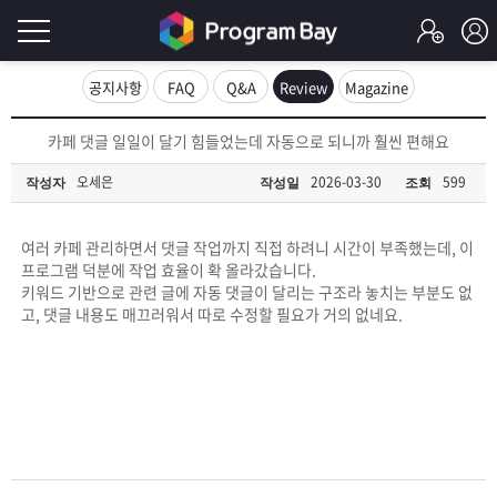
로
공지사항
FAQ
Q&A
Review
Magazine
그
로
카페 댓글 일일이 달기 힘들었는데 자동으로 되니까 훨씬 편해요
그
인
인
오세은
2026-03-30
599
작성자
작성일
조회
회
이
원
가
여러 카페 관리하면서 댓글 작업까지 직접 하려니 시간이 부족했는데, 이
필
입
Q&A
프로그램 덕분에 작업 효율이 확 올라갔습니다.
키워드 기반으로 관련 글에 자동 댓글이 달리는 구조라 놓치는 부분도 없
요
프
고, 댓글 내용도 매끄러워서 따로 수정할 필요가 거의 없네요.
합
로
프
니
그
로
무
다.