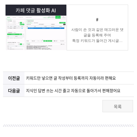
램
그
료
맞
카페 댓글
활성화 AI
베
램
프
춤
고
#
사람이 쓴 것과 같은 매끄러운 댓
이
구
로
상
객
마
글을 등록해 주며
특정 키워드가 들어간 게시글에
댓글 홍보도 가능합니다.
는?
매
그
품
센
이
파
램
문
터
페
트
이전글
키워드만 넣으면 글 작성부터 등록까지 자동이라 편해요
의
이
너
다음글
지식인 답변 쓰는 시간 줄고 자동으로 돌아가서 편해졌어요
지
목록