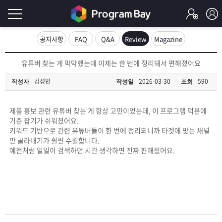
로
공지사항
FAQ
Q&A
Review
Magazine
그
로
유튜버 찾는 게 막막했는데 이제는 한 번에 정리돼서 편해졌어요
그
인
인
김성민
2026-03-30
590
작성자
작성일
조회
회
이
원
가
제품 홍보 관련 유튜버 찾는 게 항상 고민이었는데, 이 프로그램 덕분에
필
입
Q&A
기준 잡기가 쉬워졌어요.
키워드 기반으로 관련 유튜버들이 한 번에 정리되니까 타겟에 맞는 채널
요
프
만 골라내기가 훨씬 수월합니다.
예전처럼 일일이 검색하던 시간 생각하면 진짜 편해졌어요.
합
로
프
니
그
로
무
다.