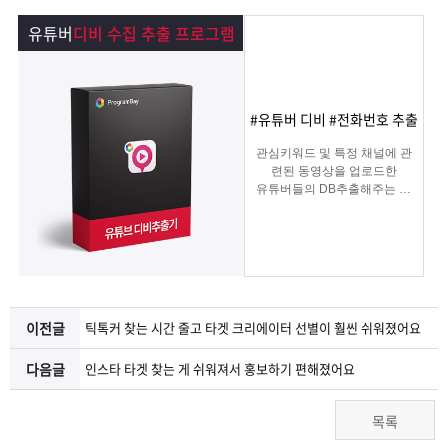
램
그
료
맞
유튜버
디비 수집 추출 프로그램
베
램
프
춤
고
이
구
로
상
객
마
#유튜버 디비 #전화번호 추출
관심키워드 및 특정 채널에 관
는?
매
그
품
센
이
파
련된 동영상을 업로드한
유튜버들의 DB추출해주는 프
로그램
램
문
터
페
트
의
이
너
지
이전글
틱톡커 찾는 시간 줄고 타겟 크리에이터 선별이 훨씬 쉬워졌어요
다음글
인스타 타겟 찾는 게 쉬워져서 홍보하기 편해졌어요
목록