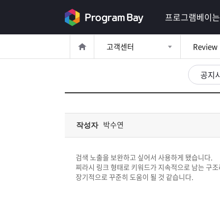
로
프로그램베이는
그
고객센터
Review
인
로
그
공지
인
이
회
필
원
가
요
입
Q&A
박수연
작성자
합
프
니
검색 노출을 보완하고 싶어서 사용하게 됐습니다.
로
프
찌라시 링크 형태로 키워드가 지속적으로 남는 구조
다.
장기적으로 꾸준히 도움이 될 것 같습니다.
그
로
무