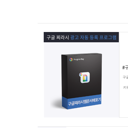
램
그
료
맞
베
램
프
춤
고
이
구
로
상
객
마
구글 찌라시
광고 자동 등록 프로그램
는?
매
그
품
센
이
파
램
문
터
페
트
#
의
이
너
구
키
지
키
텔