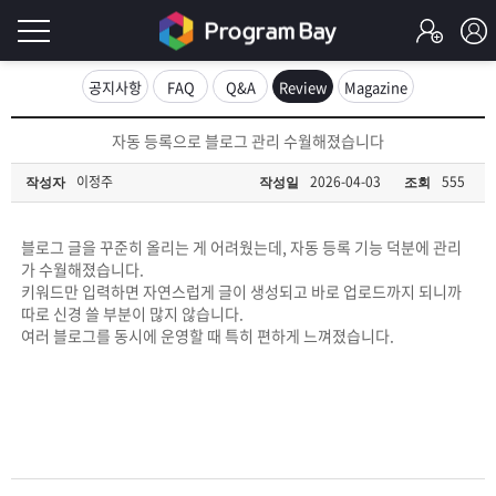
로
공지사항
FAQ
Q&A
Review
Magazine
그
로
자동 등록으로 블로그 관리 수월해졌습니다
그
인
인
이정주
2026-04-03
555
작성자
작성일
조회
회
이
원
가
블로그 글을 꾸준히 올리는 게 어려웠는데, 자동 등록 기능 덕분에 관리
필
입
Q&A
가 수월해졌습니다.
키워드만 입력하면 자연스럽게 글이 생성되고 바로 업로드까지 되니까
요
프
따로 신경 쓸 부분이 많지 않습니다.
여러 블로그를 동시에 운영할 때 특히 편하게 느껴졌습니다.
합
로
프
니
그
로
무
다.