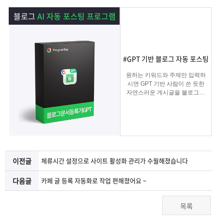
램
그
료
맞
블로그
AI 자동 포스팅 프로그램
베
램
프
춤
고
이
구
로
상
객
마
#GPT 기반 블로그 자동 포스팅
원하는 키워드와 주제만 입력하
는?
매
그
품
센
이
파
시면 GPT 기반 사람이 쓴 듯한
자연스러운 게시글을 블로그에
자동 등록됩니다.
램
문
터
페
트
블로그 대량 육성용, 특정 업체
를 여러 블로그에 홍보하기 적
합한
의
이
너
마케팅 프로그램입니다.
지
이전글
체류시간 설정으로 사이트 활성화 관리가 수월해졌습니다
다음글
카페 글 등록 자동화로 작업 편해졌어요 ~
목록