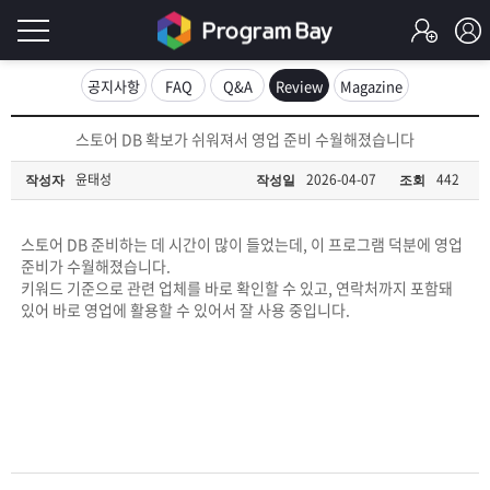
로
공지사항
FAQ
Q&A
Review
Magazine
그
로
스토어 DB 확보가 쉬워져서 영업 준비 수월해졌습니다
그
인
인
윤태성
2026-04-07
442
작성자
작성일
조회
회
이
원
가
스토어 DB 준비하는 데 시간이 많이 들었는데, 이 프로그램 덕분에 영업
필
입
Q&A
준비가 수월해졌습니다.
키워드 기준으로 관련 업체를 바로 확인할 수 있고, 연락처까지 포함돼
요
프
있어 바로 영업에 활용할 수 있어서 잘 사용 중입니다.
합
로
프
니
그
로
무
다.