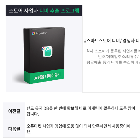
램
그
료
맞
스토어 사업자
디비 추출 프로그램
베
램
프
춤
고
이
구
로
상
객
마
#스마트스토어 디비/ 경쟁사 디
는?
매
그
품
센
이
파
N사 스토어에 등록된 사업자들
번호/이메일주소/리뷰수/
평균매출 등의 디비를 수집하여
램
문
터
페
트
타겟 영업 및 마케팅이나
경쟁사 분석에 탁월한 프로그램
의
이
너
지
밴드 유저 DB를 한 번에 확보해 바로 마케팅에 활용하니 도움 많이
이전글
됩니다.
오픈마켓 사업자 영업에 도움 많이 돼서 만족하면서 사용중이에
다음글
요.