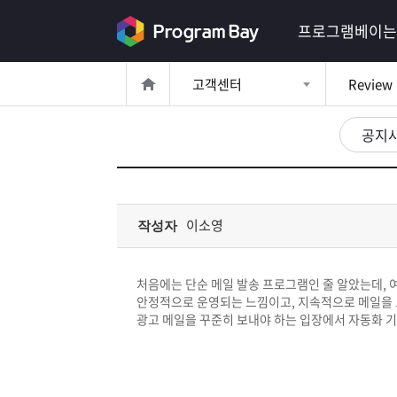
로
프로그램베이는
그
고객센터
Review
인
로
그
공지
인
이
회
필
원
가
요
입
Q&A
이소영
작성자
합
프
니
처음에는 단순 메일 발송 프로그램인 줄 알았는데, 
로
프
안정적으로 운영되는 느낌이고, 지속적으로 메일을 
다.
광고 메일을 꾸준히 보내야 하는 입장에서 자동화 기
그
로
무