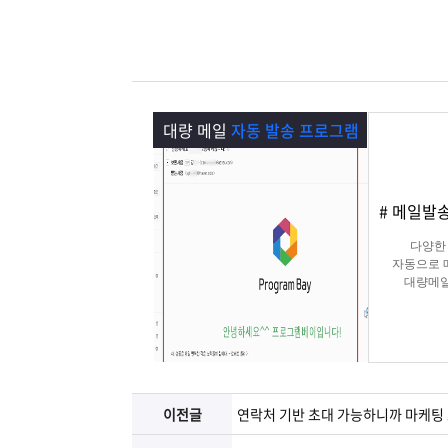
램
그
료
맞
베
램
프
춤
고
이
구
로
상
객
마
대량 메일
자동 발송 프로그램
는?
매
그
품
센
이
파
# 메일발
램
문
터
페
트
다양한
자동으로 
의
이
너
대량메일
지
이전글
연락처 기반 초대 가능하니까 마케팅