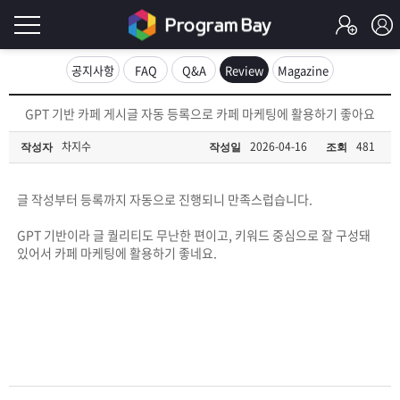
로
공지사항
FAQ
Q&A
Review
Magazine
그
로
GPT 기반 카페 게시글 자동 등록으로 카페 마케팅에 활용하기 좋아요
그
인
인
차지수
2026-04-16
481
작성자
작성일
조회
회
이
원
가
글 작성부터 등록까지 자동으로 진행되니 만족스럽습니다.
필
입
Q&A
GPT 기반이라 글 퀄리티도 무난한 편이고, 키워드 중심으로 잘 구성돼
요
프
있어서 카페 마케팅에 활용하기 좋네요.
합
로
프
니
그
로
무
다.