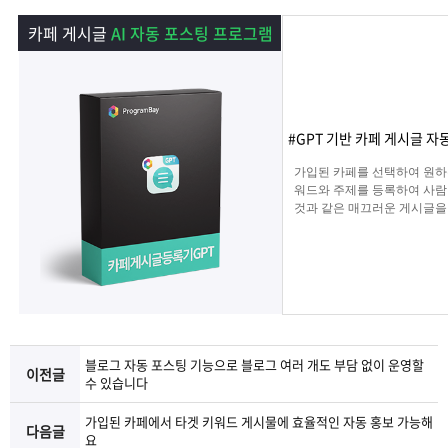
램
그
료
맞
카페 게시글
AI 자동 포스팅 프로그램
베
램
프
춤
고
이
구
로
상
객
마
#GPT 기반 카페 게시글 자
는?
매
그
품
센
이
파
가입된 카페를 선택하여 원하
워드와 주제를 등록하여 사람
것과 같은 매끄러운 게시글을
램
문
터
페
트
해 주며 고정광고를 통해 내가
는 문구 , 물품 판매 글을 
업로드 할 수 있습니다.
의
이
너
지
블로그 자동 포스팅 기능으로 블로그 여러 개도 부담 없이 운영할
이전글
수 있습니다
가입된 카페에서 타겟 키워드 게시물에 효율적인 자동 홍보 가능해
다음글
요