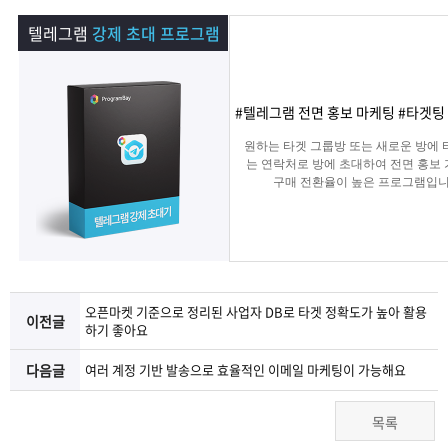
램
그
료
맞
텔레그램
강제 초대 프로그램
베
램
프
춤
고
이
구
로
상
객
마
#텔레그램 전면 홍보 마케팅 #타겟팅
원하는 타겟 그룹방 또는 새로운 방에 
는?
매
그
품
센
이
파
는 연락처로 방에 초대하여 전면 홍보
구매 전환율이 높은 프로그램입니
램
문
터
페
트
의
이
너
오픈마켓 기준으로 정리된 사업자 DB로 타겟 정확도가 높아 활용
이전글
지
하기 좋아요
다음글
여러 계정 기반 발송으로 효율적인 이메일 마케팅이 가능해요
목록