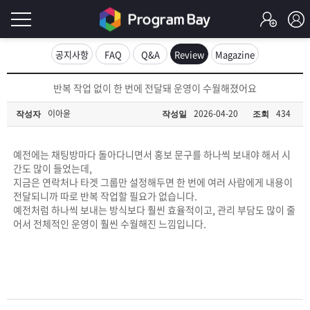
로
공지사항
FAQ
Q&A
Review
Magazine
그
로
반복 작업 없이 한 번에 전달돼 운영이 수월해졌어요
그
인
인
이아윤
2026-04-20
434
작성자
작성일
조회
회
이
원
가
예전에는 채팅방마다 돌아다니면서 홍보 문구를 하나씩 보내야 해서 시
필
입
Q&A
간도 많이 들었는데,
지금은 연락처나 타겟 그룹만 설정해두면 한 번에 여러 사람에게 내용이
요
프
전달되니까 따로 반복 작업할 필요가 없습니다.
예전처럼 하나씩 보내는 방식보다 훨씬 효율적이고, 관리 부담도 많이 줄
합
어서 전체적인 운영이 훨씬 수월해진 느낌입니다.
로
프
니
그
로
무
다.