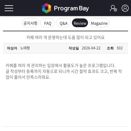
로
공지사항
FAQ
Q&A
Review
Magazine
그
로
카페 여러 개 운영하는데 도움 많이 되고 있어요
그
인
인
노태형
2026-04-22
502
작성자
작성일
조회
회
이
원
가
카페를 여러 개 관리하는 입장에서 활용도가 높은 프로그램입니다.
필
입
Q&A
글 작성부터 등록까지 자동으로 되니까 시간 절약 효과도 크고, 반복 작
업이 줄어서 만족스러워요.
요
프
합
로
프
니
그
로
무
다.