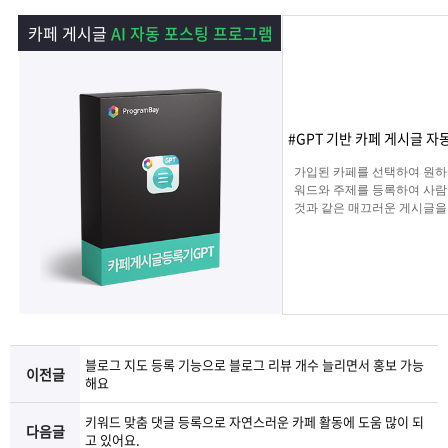
램
그
료
맞
카페 게시글
AI 자동 포스팅 프로그램
베
램
프
춤
고
이
구
로
상
객
마
#GPT 기반 카페 게시글 자
는?
매
그
품
센
이
파
가입된 카페를 선택하여 원하
워드와 주제를 등록하여 사람
것과 같은 매끄러운 게시글을
램
문
터
페
트
해 주며 고정광고를 통해 내가
는 문구 , 물품 판매 글을 
업로드 할 수 있습니다.
의
이
너
지
블로그 지도 등록 기능으로 블로그 리뷰 개수 늘리면서 홍보 가능
이전글
해요
키워드 맞춤 댓글 등록으로 자연스러운 카페 활동에 도움 많이 되
다음글
고 있어요.