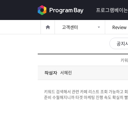
로
프로그램베이는
그
고객센터
Review
인
로
그
공지
인
이
회
필
원
키워
가
요
입
Q&A
서혜린
작성자
합
프
니
키워드 검색해서 관련 카페 리스트 조회 가능하고 회
로
프
준비 수월해지니까 타겟 마케팅 진행 속도 확실히 
다.
그
로
무