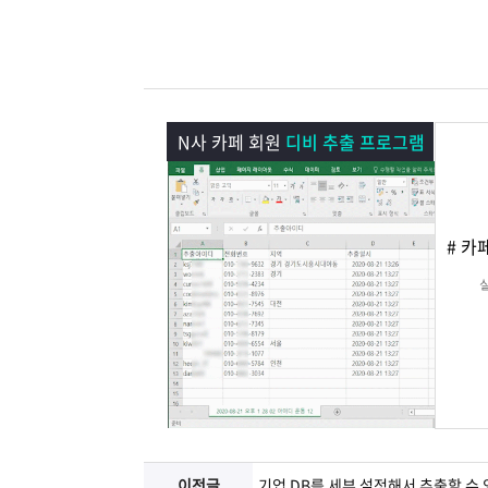
램
그
료
맞
베
램
프
춤
고
이
구
로
상
객
마
N사 카페 회원
디비 추출 프로그램
는?
매
그
품
센
이
파
램
문
터
페
트
# 카
의
이
너
지
이전글
기업 DB를 세부 설정해서 추출할 수