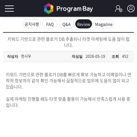
로
공지사항
FAQ
Q&A
Review
Magazine
그
로
키워드 기반으로 관련 블로거 DB 추출되니 타겟 마케팅에 도움 많이 됩
그
니다.
인
인
회
한시우
2026-05-19
452
작성자
작성일
조회
이
원
가
필
입
Q&A
키워드 기반으로 관련 블로거 DB를 빠르게 확보 가능하고 이메일이나 연
락처 정보까지 같이 확인 가능해서 실질적으로 업무에 도움이 많이 되고
요
프
있습니다.
합
실제 마케팅 진행할 때도 타겟 맞춤 활용이 가능해서 만족스럽게 사용 중
로
프
입니다.
니
그
로
무
다.