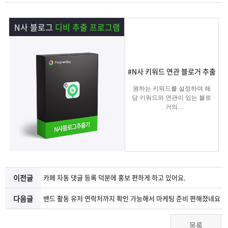
램
그
료
맞
N사 블로그
디비 추출 프로그램
베
램
프
춤
고
이
구
로
상
객
마
#N사 키워드 연관 블로거 추출
는?
매
그
품
센
이
파
원하는 키워드를 설정하여 해
당 키워드와 연관이 있는 블로
거의
램
문
터
페
트
아이디/전화번호/이메일 등의
디비를 추출하여 영업 및 마케
팅에
의
이
너
실질적으로 효과적인 디비를
추출 할 수 있는 프로그램
지
이전글
카페 자동 댓글 등록 덕분에 홍보 편하게 하고 있어요.
다음글
밴드 활동 유저 연락처까지 확인 가능해서 마케팅 준비 편해졌네요
목록