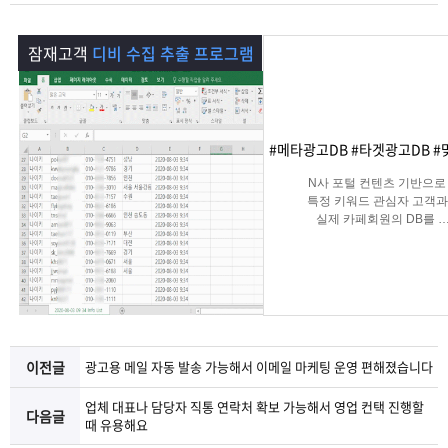
램
그
료
맞
잠재고객
디비 수집 추출 프로그램
베
램
프
춤
고
이
구
로
상
객
마
#메타광고DB #타겟광고DB #
는?
매
그
품
센
이
파
N사 포털 컨텐츠 기반으로
특정 키워드 관심자 고객과
램
문
터
페
트
실제 카페회원의 DB를
실시간 수집 가능한 프로그
의
이
너
지
이전글
광고용 메일 자동 발송 가능해서 이메일 마케팅 운영 편해졌습니다
업체 대표나 담당자 직통 연락처 확보 가능해서 영업 컨택 진행할
다음글
때 유용해요