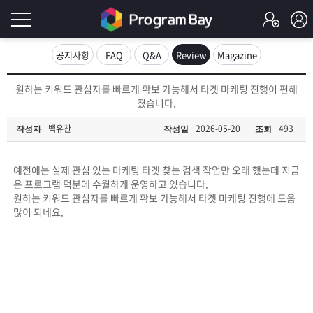
로
공지사항
FAQ
Q&A
Review
Magazine
그
로
원하는 키워드 관심자를 빠르게 확보 가능해서 타겟 마케팅 진행이 편해
그
졌습니다.
인
인
회
백유찬
2026-05-20
493
작성자
작성일
조회
이
원
가
필
입
Q&A
예전에는 실제 관심 있는 마케팅 타겟 찾는 검색 작업만 오래 했는데 지금
은 프로그램 덕분에 수월하게 운영하고 있습니다.
요
프
원하는 키워드 관심자를 빠르게 확보 가능해서 타겟 마케팅 진행에 도움
많이 되네요.
합
로
프
니
그
로
무
다.