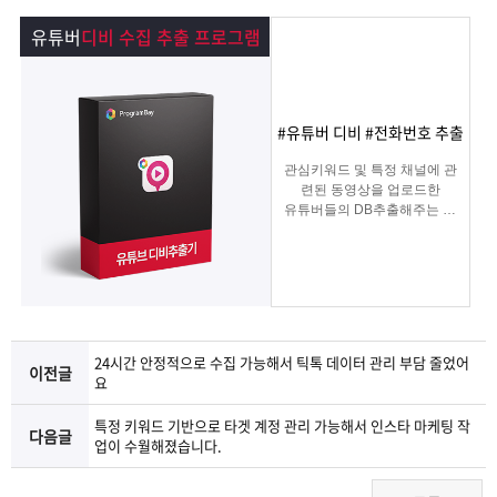
램
그
료
맞
유튜버
디비 수집 추출 프로그램
베
램
프
춤
고
이
구
로
상
객
마
#유튜버 디비 #전화번호 추출
관심키워드 및 특정 채널에 관
는?
매
그
품
센
이
파
련된 동영상을 업로드한
유튜버들의 DB추출해주는 프
로그램
램
문
터
페
트
의
이
너
지
24시간 안정적으로 수집 가능해서 틱톡 데이터 관리 부담 줄었어
이전글
요
특정 키워드 기반으로 타겟 계정 관리 가능해서 인스타 마케팅 작
다음글
업이 수월해졌습니다.