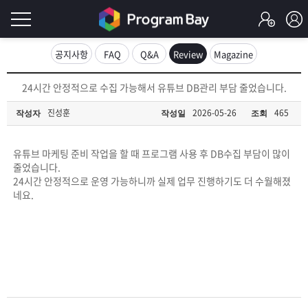
로
공지사항
FAQ
Q&A
Review
Magazine
그
로
24시간 안정적으로 수집 가능해서 유튜브 DB관리 부담 줄었습니다.
그
인
인
진성훈
2026-05-26
465
작성자
작성일
조회
회
이
원
가
유튜브 마케팅 준비 작업을 할 때 프로그램 사용 후 DB수집 부담이 많이
필
입
Q&A
줄었습니다.
24시간 안정적으로 운영 가능하니까 실제 업무 진행하기도 더 수월해졌
요
프
네요.
합
로
프
니
그
로
무
다.