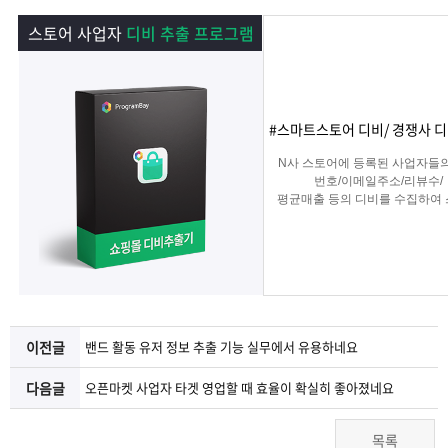
램
그
료
맞
스토어 사업자
디비 추출 프로그램
베
램
프
춤
고
이
구
로
상
객
마
#스마트스토어 디비/ 경쟁사 디
는?
매
그
품
센
이
파
N사 스토어에 등록된 사업자들
번호/이메일주소/리뷰수/
평균매출 등의 디비를 수집하여
램
문
터
페
트
타겟 영업 및 마케팅이나
경쟁사 분석에 탁월한 프로그램
의
이
너
지
이전글
밴드 활동 유저 정보 추출 기능 실무에서 유용하네요
다음글
오픈마켓 사업자 타겟 영업할 때 효율이 확실히 좋아졌네요
목록