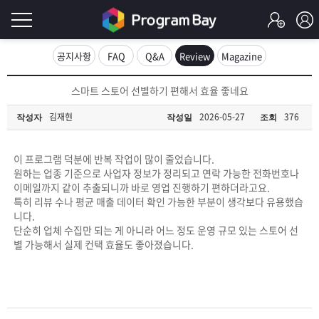
로
공지사항
FAQ
Q&A
Review
Magazine
그
로
스마트 스토어 선별하기 편해서 효율 좋네요
그
인
인
김재현
2026-05-27
376
작성자
작성일
조회
회
이
원
가
이 프로그램 덕분에 반복 작업이 많이 줄었습니다.
필
입
Q&A
원하는 업종 기준으로 사업자 정보가 정리되고 연락 가능한 전화번호나
이메일까지 같이 추출되니까 바로 영업 진행하기 편하더라고요.
요
프
특히 리뷰 수나 평균 매출 데이터 확인 가능한 부분이 생각보다 유용했습
니다.
합
단순히 업체 수집만 되는 게 아니라 어느 정도 운영 규모 있는 스토어 선
로
프
별 가능해서 실제 컨택 효율도 좋아졌습니다.
니
그
로
무
다.