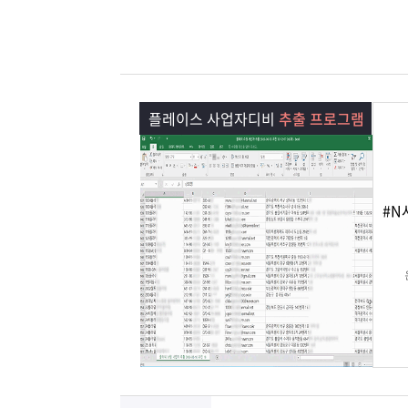
램
그
료
맞
베
램
프
춤
고
이
구
로
상
객
마
플레이스 사업자디비
추출 프로그램
는?
매
그
품
센
이
파
램
문
터
페
트
#N
의
이
너
지