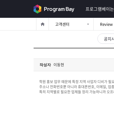
로
프로그램베이는
그
고객센터
Review
인
로
그
공지
인
이
회
필
원
가
요
입
Q&A
이동현
작성자
합
프
니
학원 홍보 업무 때문에 특정 지역 사업자 디비가 필
로
프
주소나 전화번호뿐 아니라 휴대폰번호, 이메일, 업
다.
특히 지역별로 필요한 업체들 정리 가능하니까 오프
그
로
무