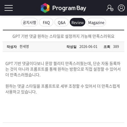
로
공지사항
FAQ
Q&A
Review
Magazine
그
로
GPT 기반 댓글 원하는 스타일로 설정까지 가능해 만족스러워요
그
인
인
한세영
2026-06-01
389
작성자
작성일
조회
회
이
원
가
GPT 기반 댓글이다보니 문장 퀄리티 만족스러웠는데, 단순 자동 등록하
필
입
Q&A
는 것이 아니라 프롬프트를 통해 원하는 방향으로 직접 설정할 수 있어서
더 만족스러웠습니다.
요
프
원하는 댓글 스타일을 프롬프트로 세부 조정할 수 있어서 더 만족스럽게
합
사용하고 있습니다.
로
프
니
그
로
무
다.