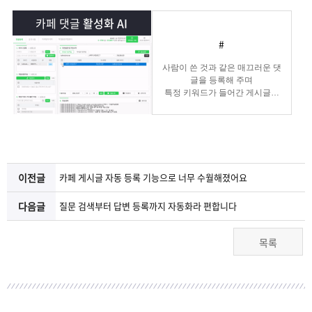
램
그
료
맞
카페 댓글
활성화 AI
베
램
프
춤
고
#
사람이 쓴 것과 같은 매끄러운 댓
이
구
로
상
객
마
글을 등록해 주며
특정 키워드가 들어간 게시글에
댓글 홍보도 가능합니다.
는?
매
그
품
센
이
파
램
문
터
페
트
이전글
카페 게시글 자동 등록 기능으로 너무 수월해졌어요
의
이
너
다음글
질문 검색부터 답변 등록까지 자동화라 편합니다
지
목록