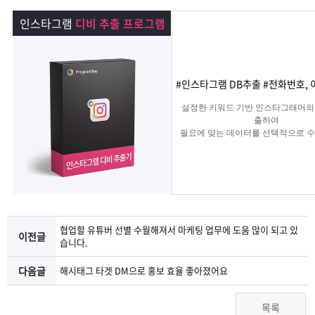
램
그
료
맞
인스타그램
디비 추출 프로그램
베
램
프
춤
고
이
구
로
상
객
마
#인스타그램 DB추출 #전화번호, 
설정한 키워드 기반 인스타그래머의
는?
매
그
품
센
이
파
출하여
필요에 맞는 데이터를 선택적으로 수
는 프로그램
램
문
터
페
트
의
이
너
지
협업할 유튜버 선별 수월해져서 마케팅 업무에 도움 많이 되고 있
이전글
습니다.
다음글
해시태그 타겟 DM으로 홍보 효율 좋아졌어요
목록