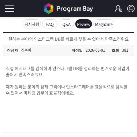
로
공지사항
FAQ
Q&A
Review
Magazine
그
로
원하는 분야의 인스타그램 DB를 빠르게 찾을 수 있어서 만족스러워요
그
인
인
진수미
2026-06-01
382
작성자
작성일
조회
회
이
원
가
직접 해시태그를 검색하며 인스타그램 DB를 정리하는 번거로운 작업이
필
입
Q&A
줄어서 만족스러워요.
요
프
제가 원하는 분야의 잠재 고객이나 인스타그래머를 효율적으로 탐색할
수 있어서 마케팅 업무에 효율적이네요.
합
로
프
니
그
로
무
다.