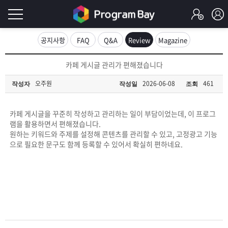
로
공지사항
FAQ
Q&A
Review
Magazine
그
로
카페 게시글 관리가 편해졌습니다
그
인
인
오주원
2026-06-08
461
작성자
작성일
조회
회
이
원
가
카페 게시글을 꾸준히 작성하고 관리하는 일이 부담이었는데, 이 프로그
필
입
Q&A
램을 활용하면서 편해졌습니다.
원하는 키워드와 주제를 설정해 콘텐츠를 관리할 수 있고, 고정광고 기능
요
프
으로 필요한 문구도 함께 등록할 수 있어서 확실히 편하네요.
합
로
프
니
그
로
무
다.