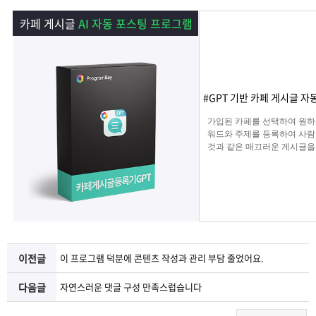
램
그
료
맞
카페 게시글
AI 자동 포스팅 프로그램
베
램
프
춤
고
이
구
로
상
객
마
#GPT 기반 카페 게시글 자
는?
매
그
품
센
이
파
가입된 카페를 선택하여 원하
워드와 주제를 등록하여 사람
것과 같은 매끄러운 게시글을
램
문
터
페
트
해 주며 고정광고를 통해 내가
는 문구 , 물품 판매 글을 
업로드 할 수 있습니다.
의
이
너
지
이전글
이 프로그램 덕분에 콘텐츠 작성과 관리 부담 줄었어요.
다음글
자연스러운 댓글 구성 만족스럽습니다