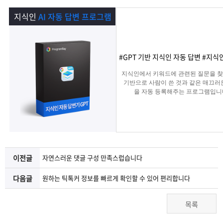
램
그
료
맞
지식인
AI 자동 답변 프로그램
베
램
프
춤
고
이
구
로
상
객
마
#GPT 기반 지식인 자동 답변 #지
지식인에서 키워드에 관련된 질문을 찾아
는?
매
그
품
센
이
파
기반으로 사람이 쓴 것과 같은 매끄러
을 자동 등록해주는 프로그램입니
램
문
터
페
트
의
이
너
이전글
자연스러운 댓글 구성 만족스럽습니다
지
다음글
원하는 틱톡커 정보를 빠르게 확인할 수 있어 편리합니다
목록