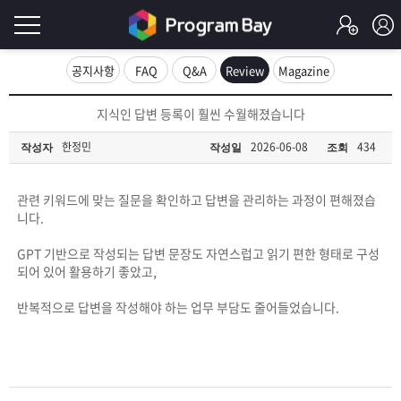
로
공지사항
FAQ
Q&A
Review
Magazine
그
로
지식인 답변 등록이 훨씬 수월해졌습니다
그
인
인
한정민
2026-06-08
434
작성자
작성일
조회
회
이
원
가
관련 키워드에 맞는 질문을 확인하고 답변을 관리하는 과정이 편해졌습
필
입
Q&A
니다.
요
프
GPT 기반으로 작성되는 답변 문장도 자연스럽고 읽기 편한 형태로 구성
되어 있어 활용하기 좋았고,
합
로
프
반복적으로 답변을 작성해야 하는 업무 부담도 줄어들었습니다.
니
그
로
무
다.