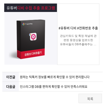
램
그
료
맞
유튜버
디비 수집 추출 프로그램
베
램
프
춤
고
이
구
로
상
객
마
#유튜버 디비 #전화번호 추출
관심키워드 및 특정 채널에 관
는?
매
그
품
센
이
파
련된 동영상을 업로드한
유튜버들의 DB추출해주는 프
로그램
램
문
터
페
트
의
이
너
지
이전글
원하는 틱톡커 정보를 빠르게 확인할 수 있어 편리합니다
다음글
인스타그램 DB를 편하게 확인할 수 있어 만족스러워요
목록