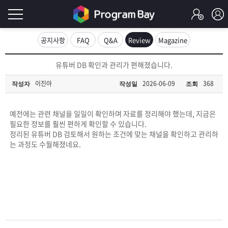
로
공지사항
FAQ
Q&A
Review
Magazine
그
로
유튜버 DB 확인과 관리가 편해졌습니다.
그
인
인
이진아
2026-06-09
368
작성자
작성일
조회
회
이
원
가
예전에는 관련 채널을 일일이 확인하며 자료를 정리해야 했는데, 지금은
필
입
Q&A
필요한 정보를 훨씬 편하게 확인할 수 있습니다.
정리된 유튜버 DB 검토해서 원하는 조건에 맞는 채널을 확인하고 관리하
요
프
는 과정도 수월해졌네요.
합
로
프
니
그
로
무
다.