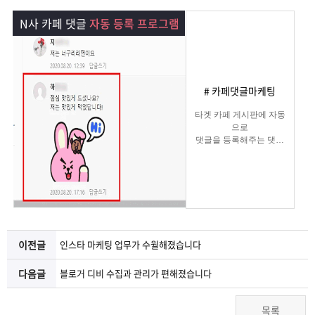
램
그
료
맞
N사 카페 댓글
자동 등록 프로그램
베
램
프
춤
고
이
구
로
상
객
마
# 카페댓글마케팅
는?
매
그
품
센
이
파
타겟 카페 게시판에 자동
으로
댓글을 등록해주는 댓글
램
문
터
페
트
마케팅
프로그램
의
이
너
지
이전글
인스타 마케팅 업무가 수월해졌습니다
다음글
블로거 디비 수집과 관리가 편해졌습니다
목록