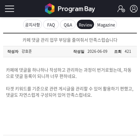
로
공지사항
FAQ
Q&A
Review
Magazine
그
로
카페 댓글 관리 업무 부담을 줄여줘서 만족스럽습니다
그
인
인
강효준
2026-06-09
421
작성자
작성일
조회
회
이
원
가
카페에 댓글을 하나하나 작성하고 관리하는 과정이 번거로웠는데, 자동
필
입
Q&A
으로 댓글 등록이 되니까 너무 편하네요.
요
프
타겟 키워드를 기준으로 관련 게시글을 관리할 수 있어 활용하기 편했고,
댓글도 자연스럽게 구성되어 있어 만족스럽네요.
합
로
프
니
그
로
무
다.