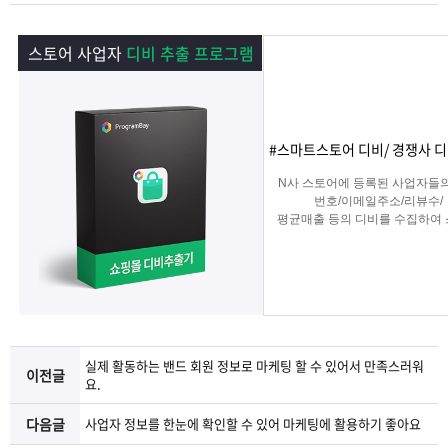
램
그
료
맞
스토어 사업자
디비 추출 프로그램
베
램
프
춤
고
이
구
로
상
객
마
#스마트스토어 디비/ 경쟁사 디
는?
매
그
품
센
이
파
N사 스토어에 등록된 사업자들
번호/이메일주소/리뷰수/
램
문
터
페
트
평균매출 등의 디비를 수집하여
타겟 영업 및 마케팅이나
경쟁사 분석에 탁월한 프로그램
의
이
너
지
실제 활동하는 밴드 회원 정보로 마케팅 할 수 있어서 만족스러워
이전글
요.
다음글
사업자 정보를 한눈에 확인할 수 있어 마케팅에 활용하기 좋아요