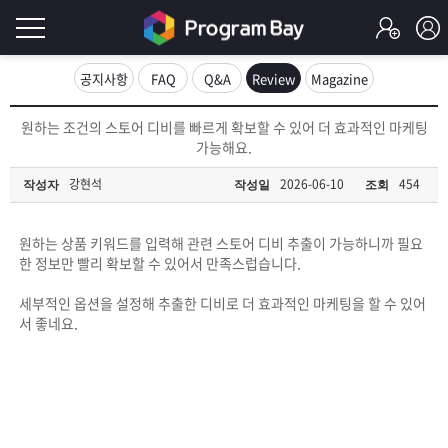
로
공지사항
FAQ
Q&A
Review
Magazine
그
로
원하는 조건의 스토어 디비를 빠르게 확보할 수 있어 더 효과적인 마케팅
그
가능해요.
인
인
회
강현석
2026-06-10
454
작성자
작성일
조회
이
원
가
필
입
Q&A
원하는 상품 키워드를 입력해 관련 스토어 디비 추출이 가능하니까 필요
한 정보만 빨리 확보할 수 있어서 만족스럽습니다.
요
프
세부적인 옵션을 설정해 추출한 디비로 더 효과적인 마케팅을 할 수 있어
합
서 좋네요.
로
프
니
그
로
무
다.