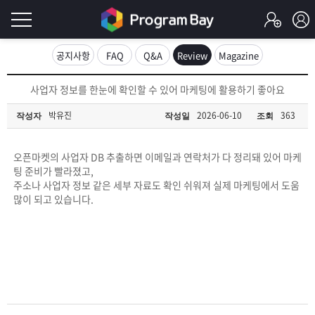
로
공지사항
FAQ
Q&A
Review
Magazine
그
로
사업자 정보를 한눈에 확인할 수 있어 마케팅에 활용하기 좋아요
그
인
인
박유진
2026-06-10
363
작성자
작성일
조회
회
이
원
가
오픈마켓의 사업자 DB 추출하면 이메일과 연락처가 다 정리돼 있어 마케
필
입
Q&A
팅 준비가 빨라졌고,
주소나 사업자 정보 같은 세부 자료도 확인 쉬워져 실제 마케팅에서 도움
요
프
많이 되고 있습니다.
합
로
프
니
그
로
무
다.