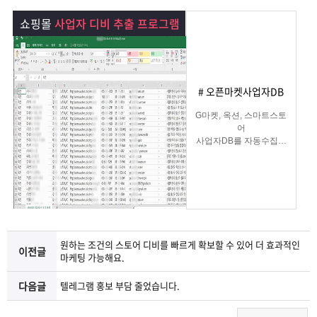
램
그
료
맞
쇼핑몰
사업자 디비 추출 프로그램
베
램
프
춤
고
이
구
로
상
객
마
# 오픈마켓사업자DB
는?
매
그
품
센
이
파
G마켓, 옥션, 스마트스토
어
사업자DB를 자동수집해
램
문
터
페
트
주는
쇼핑몰사업자 DB수집 솔
루션
의
이
너
지
원하는 조건의 스토어 디비를 빠르게 확보할 수 있어 더 효과적인
이전글
마케팅 가능해요.
다음글
텔레그램 홍보 부담 줄었습니다.