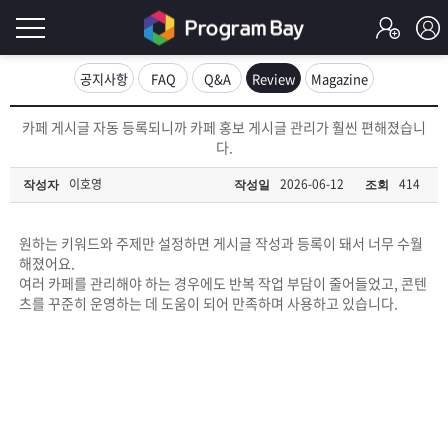
로
공지사항
FAQ
Q&A
Review
Magazine
그
로
카페 게시글 자동 등록되니까 카페 홍보 게시글 관리가 훨씬 편해졌습니
그
다.
인
인
회
이호영
2026-06-12
414
작성자
작성일
조회
이
원
가
필
입
Q&A
원하는 키워드와 주제만 설정하면 게시글 작성과 등록이 돼서 너무 수월
해졌어요.
요
프
여러 카페를 관리해야 하는 경우에도 반복 작업 부담이 줄어들었고, 콘텐
츠를 꾸준히 운영하는 데 도움이 되어 만족하며 사용하고 있습니다.
합
로
프
니
그
로
무
다.