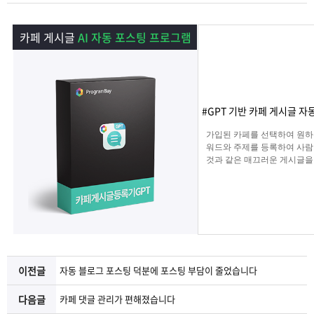
램
그
료
맞
카페 게시글
AI 자동 포스팅 프로그램
베
램
프
춤
고
이
구
로
상
객
마
#GPT 기반 카페 게시글 자
는?
매
그
품
센
이
파
가입된 카페를 선택하여 원하
워드와 주제를 등록하여 사람
램
문
터
페
트
것과 같은 매끄러운 게시글을
해 주며 고정광고를 통해 내가
는 문구 , 물품 판매 글을 
의
이
너
업로드 할 수 있습니다.
지
이전글
자동 블로그 포스팅 덕분에 포스팅 부담이 줄었습니다
다음글
카페 댓글 관리가 편해졌습니다