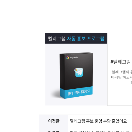
램
그
료
맞
베
램
프
춤
고
이
구
로
상
객
마
텔레그램
자동 홍보 프로그램
는?
매
그
품
센
이
파
#텔레그램 
램
문
터
페
트
텔레그램의 
마케팅 하고자
의
이
너
지
이전글
텔레그램 홍보 운영 부담 줄었어요