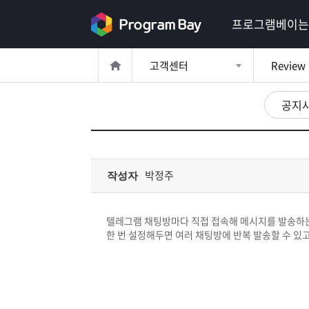
로
프로그램베이는
그
고객센터
Review
인
로
그
공지
인
이
회
필
원
가
요
입
Q&A
박정주
작성자
합
프
니
텔레그램 채팅방마다 직접 접속해 메시지를 발송하는
로
프
한 번 설정해두면 여러 채팅방에 반복 발송할 수 있고
다.
그
로
무