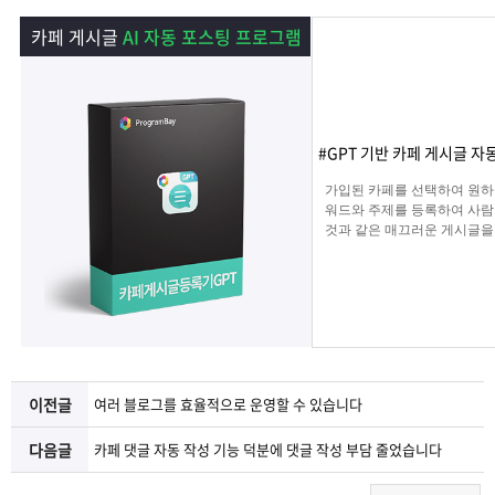
램
그
료
맞
카페 게시글
AI 자동 포스팅 프로그램
베
램
프
춤
고
이
구
로
상
객
마
#GPT 기반 카페 게시글 자
는?
매
그
품
센
이
파
가입된 카페를 선택하여 원하
워드와 주제를 등록하여 사람
것과 같은 매끄러운 게시글을
램
문
터
페
트
해 주며 고정광고를 통해 내가
는 문구 , 물품 판매 글을 
업로드 할 수 있습니다.
의
이
너
지
이전글
여러 블로그를 효율적으로 운영할 수 있습니다
다음글
카페 댓글 자동 작성 기능 덕분에 댓글 작성 부담 줄었습니다