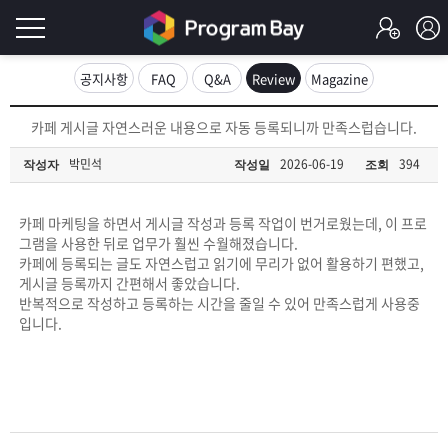
로
공지사항
FAQ
Q&A
Review
Magazine
그
로
카페 게시글 자연스러운 내용으로 자동 등록되니까 만족스럽습니다.
그
인
인
박민석
2026-06-19
394
작성자
작성일
조회
회
이
원
가
카페 마케팅을 하면서 게시글 작성과 등록 작업이 번거로웠는데, 이 프로
필
입
Q&A
그램을 사용한 뒤로 업무가 훨씬 수월해졌습니다.
카페에 등록되는 글도 자연스럽고 읽기에 무리가 없어 활용하기 편했고,
요
프
게시글 등록까지 간편해서 좋았습니다.
반복적으로 작성하고 등록하는 시간을 줄일 수 있어 만족스럽게 사용중
합
입니다.
로
프
니
그
로
무
다.