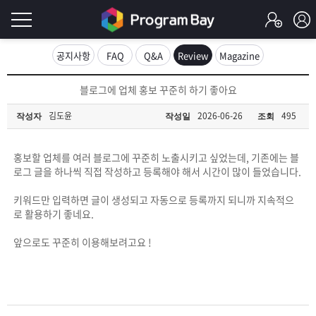
로
공지사항
FAQ
Q&A
Review
Magazine
그
로
블로그에 업체 홍보 꾸준히 하기 좋아요
그
인
인
김도윤
2026-06-26
495
작성자
작성일
조회
회
이
원
가
홍보할 업체를 여러 블로그에 꾸준히 노출시키고 싶었는데, 기존에는 블
필
입
Q&A
로그 글을 하나씩 직접 작성하고 등록해야 해서 시간이 많이 들었습니다.
요
프
키워드만 입력하면 글이 생성되고 자동으로 등록까지 되니까 지속적으
로 활용하기 좋네요.
합
로
프
앞으로도 꾸준히 이용해보려고요 !
니
그
로
무
다.