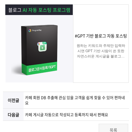
램
그
료
맞
블로그
AI 자동 포스팅 프로그램
베
램
프
춤
고
이
구
로
상
객
마
#GPT 기반 블로그 자동 포스팅
원하는 키워드와 주제만 입력하
는?
매
그
품
센
이
파
시면 GPT 기반 사람이 쓴 듯한
자연스러운 게시글을 블로그에
자동 등록됩니다.
램
문
터
페
트
블로그 대량 육성용, 특정 업체
를 여러 블로그에 홍보하기 적
합한
의
이
너
마케팅 프로그램입니다.
지
카페 회원 DB 추출해 관심 있을 고객을 쉽게 찾을 수 있어 편하네
이전글
요
다음글
카페 게시글 자동으로 작성되고 등록까지 돼서 편해요
목록