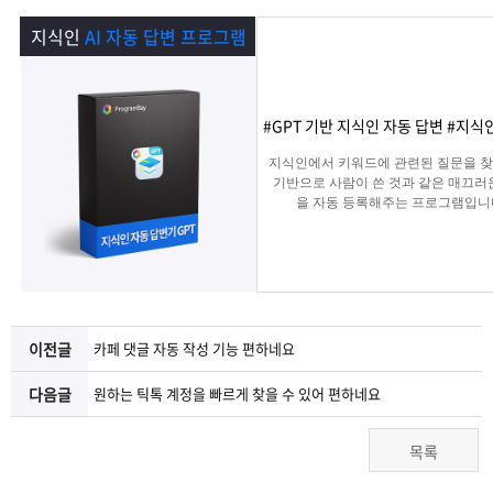
램
그
료
맞
지식인
AI 자동 답변 프로그램
베
램
프
춤
고
이
구
로
상
객
마
#GPT 기반 지식인 자동 답변 #지
지식인에서 키워드에 관련된 질문을 찾아
는?
매
그
품
센
이
파
기반으로 사람이 쓴 것과 같은 매끄러
을 자동 등록해주는 프로그램입니
램
문
터
페
트
의
이
너
이전글
카페 댓글 자동 작성 기능 편하네요
지
다음글
원하는 틱톡 계정을 빠르게 찾을 수 있어 편하네요
목록