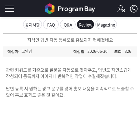
로
공지사항
FAQ
Q&A
Review
Magazine
그
로
지식인 답변 자동 등록으로 홍보까지 편해졌네요
그
인
인
고인영
2026-06-30
326
작성자
작성일
조회
회
이
원
가
관련 키워드를 기준으로 질문을 자동으로 찾아주고, 답변도 자연스럽게
필
입
Q&A
작성되어 등록까지 이어지니 반복적인 작업이 수월해졌습니다.
요
프
답변 등록 시 원하는 광고 문구를 넣어 홍보 내용을 지속적으로 노출할 수
있어 홍보 효과도 좋은 것 같아요.
합
로
프
니
그
로
무
다.