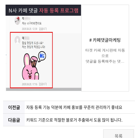
램
그
료
맞
N사 카페 댓글
자동 등록 프로그램
베
램
프
춤
고
이
구
로
상
객
마
# 카페댓글마케팅
는?
매
그
품
센
이
파
타겟 카페 게시판에 자동
으로
댓글을 등록해주는 댓글
램
문
터
페
트
마케팅
프로그램
의
이
너
지
이전글
자동 등록 기능 덕분에 카페 홍보를 꾸준히 관리하기 좋네요
다음글
키워드 기준으로 적절한 블로거 추출돼서 도움 많이 됩니다.
목록