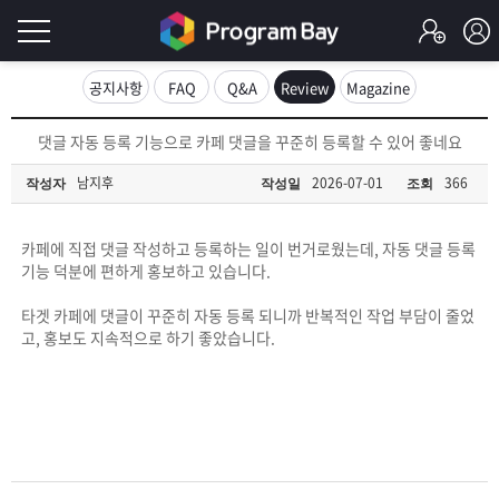
로
공지사항
FAQ
Q&A
Review
Magazine
그
로
댓글 자동 등록 기능으로 카페 댓글을 꾸준히 등록할 수 있어 좋네요
그
인
인
남지후
2026-07-01
366
작성자
작성일
조회
회
이
원
가
카페에 직접 댓글 작성하고 등록하는 일이 번거로웠는데, 자동 댓글 등록
필
입
Q&A
기능 덕분에 편하게 홍보하고 있습니다.
요
프
타겟 카페에 댓글이 꾸준히 자동 등록 되니까 반복적인 작업 부담이 줄었
고, 홍보도 지속적으로 하기 좋았습니다.
합
로
프
니
그
로
무
다.