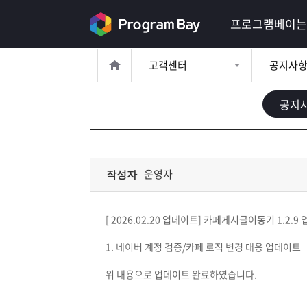
로
프로그램베이는
그
고객센터
공지사
인
로
그
공지
인
이
회
필
원
가
요
입
Q&A
운영자
작성자
합
프
니
[ 2026.02.20 업데이트] 카페게시글이동기 1.2.9
로
프
다.
1. 네이버 계정 검증/카페 로직 변경 대응 업데이트
그
로
무
위 내용으로 업데이트 완료하였습니다.