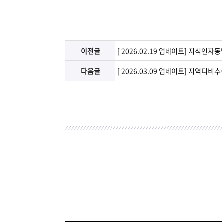
램
그
료
맞
베
램
프
춤
고
이전글
[ 2026.02.19 업데이트] 지식인자
이
구
로
상
객
마
다음글
[ 2026.03.09 업데이트] 지역디비추
는?
매
그
품
센
이
파
램
문
터
페
트
의
이
너
지