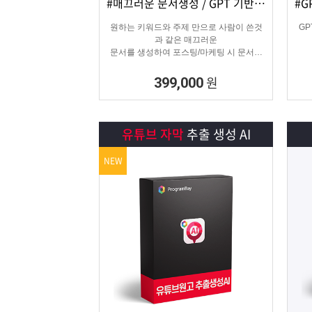
#매끄러운 문서생성 / GPT 기반 문서
상세보기
담기
원하는 키워드와 주제 만으로 사람이 쓴것
G
과 같은 매끄러운
문서를 생성하여 포스팅/마케팅 시 문서생
성으로
소모되는 시간을 없애주는 고퀄리티 문서생
원
399,000
성 프로그램입니다.
유튜브 자막
추출 생성 AI
NEW