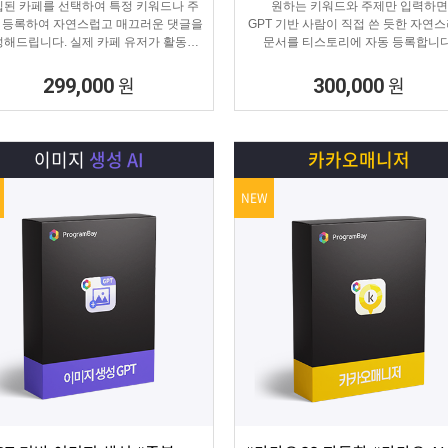
된 카페를 선택하여 특정 키워드나 주
원하는 키워드와 주제만 입력하면
 등록하여 자연스럽고 매끄러운 댓글을
GPT 기반 사람이 직접 쓴 듯한 자연
해드립니다. 실제 카페 유저가 활동하
문서를 티스토리에 자동 등록합니다
것처럼 자연스러운 댓글을 달아 카페가
티스토리 육성용, 콘텐츠 마케터, 업체
활성화 효과를 보실 수 있습니다.
에 적합한 마케팅 프로그램 입니다
원
원
299,000
300,000
이미지
생성 AI
카카오매니저
NEW