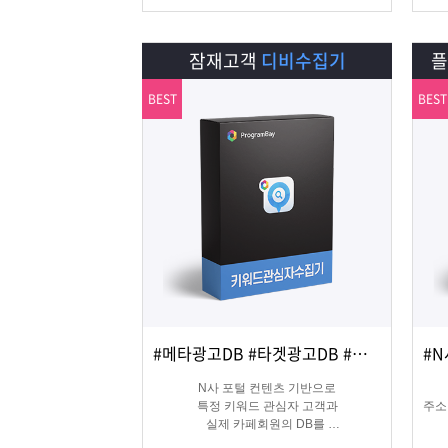
잠재고객
디비수집기
BEST
BEST
#메타광고DB #타겟광고DB #맞춤DB
상세보기
담기
N사 포털 컨텐츠 기반으로
특정 키워드 관심자 고객과
주소
실제 카페회원의 DB를
실시간 수집 가능한 프로그램
온&