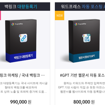
백링크
대량등록기
워드프레스
자동 포스팅 A
NEW
#백링크 마케팅 / 국내 백링크 사이트 생성
#GPT 기반 웹문서 자동 포
상세보기
담기
상세보기
담기
크 대량등록기는 국내 사이트에 게시글
원하는 키워드와 주제만 입력하면
형태의 백링크를 배포하여
GPT 기반 사람이 직접 쓴 듯한 자연
트 상위 노출 및 트래픽 증가에 도움을
웹문서를 웹사이트에 자동 등록합니
주는 백링크 프로그램입니다.
콘텐츠 마케터, 기업들이 홍보하기
적합한 마케팅 프로그램 입니다.
원
원
990,000
800,000