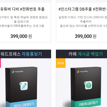
#유튜버 디비 #전화번호 추출
#인스타그램 
상세보기
담기
상세보기
담기
키워드 및 특정 채널에 관련된 동영상
설정한 키워드 기반 인스타그래머의 
을 업로드한
추출하여
유튜버들의 DB추출해주는 프로그램
필요에 맞는 데이터를 선택적으로 수
수 있는 프로그램
원
원
399,000
399,000
워드프레스
자동홍보기
카페
게시글 백업기
NEW