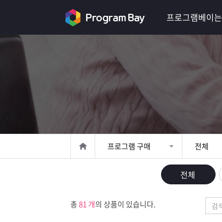
로
프로그램베이는
그
인
로
그
인
이
회
필
원
가
요
입
Q&A
합
프
프로그램 구매
전체
니
로
프
전체
다.
그
로
무
총
81 개
의 상품이 있습니다.