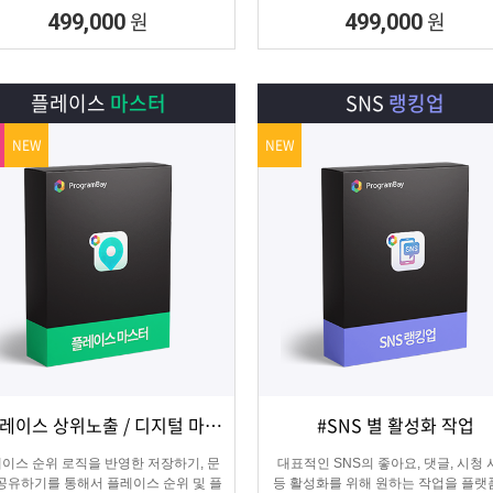
집 프로그램
수집하는 DB추출 프로그램
원
원
499,000
499,000
플레이스
마스터
SNS
랭킹업
NEW
NEW
#플레이스 상위노출 / 디지털 마케팅
#SNS 별 활성화 작업
상세보기
담기
상세보기
담기
이스 순위 로직을 반영한 저장하기, 문
대표적인 SNS의 좋아요, 댓글, 시청
 공유하기를 통해서 플레이스 순위 및 플
등 활성화를 위해 원하는 작업을 플랫