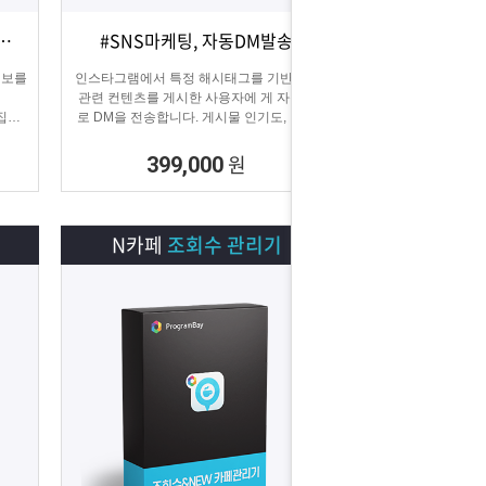
DB추출 #전화번호, 이메일 추출
#SNS마케팅, 자동DM발송
상세보기
담기
정보를
인스타그램에서 특정 해시태그를 기반으로
관련 컨텐츠를 게시한 사용자에 게 자동으
집할
로 DM을 전송합니다. 게시물 인기도, 최신
게시물, 팔로워 수 등 특정 타겟의 인스타그
래머에게 DM을 발송하여 관심을 끌 수 있
원
399,000
습니다.
N카페
조회수 관리기