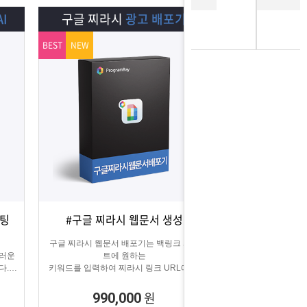
I
구글 찌라시
광고 배포기
BEST
NEW
스팅
#구글 찌라시 웹문서 생성
상세보기
담기
구글 찌라시 웹문서 배포기는 백링크 사이
스러운
트에 원하는
다.
키워드를 입력하여 찌라시 링크 URL에 고
에
정적으로
키워드를 등록해주는 프로그램입니다.
원
990,000
텔레그램 등 아이디 입력으로 문의건수를