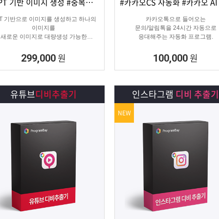
#GPT 기반 이미지 생성 #중복이미지 #유사이미지
상세보기
담기
상세보기
담기
PT 기반으로 이미지를 생성하고 하나의
카카오톡으로 들어오는
이미지를
문의/알림톡을 24시간 자동으로
새로운 이미지로 대량생성 가능한
응대해주는 자동화 프로그램.
이미지 생성 프로그램입니다.
원
원
299,000
100,000
유튜브
디비추출기
인스타그램
디비 추출기
NEW