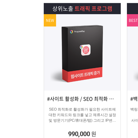
램
그
료
맞
상위노출
트래픽 프로그램
베
램
프
춤
고
NEW
BEST
이
구
로
상
객
마
는?
매
그
품
센
이
파
램
문
터
페
트
의
이
너
#사이트 활성화 / SEO 최적화 마케팅
상세보기
담기
지
SEO 최적화로 활성화가 필요한 사이트에
백링
대한 키워드와 링크를 넣고 체류시간 설정
및 방문기기(PC/휴대폰/탭) 그리고 IP변경
사이
(테더링/VPN/프록시) 타입을 선택하여 실제
방문 유입을 일으키는 효과로 사이트를 활
원
990,000
성화하는 프로그램