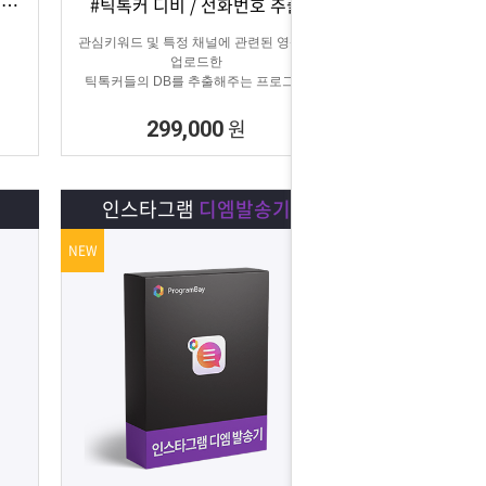
#카카오CS 자동화 #카카오 AI 답변 #카카오자동발송
#틱톡커 디비 / 전화번호 추출
상세보기
담기
관심키워드 및 특정 채널에 관련된 영상을
업로드한
틱톡커들의 DB를 추출해주는 프로그램
원
299,000
인스타그램
디엠발송기
NEW