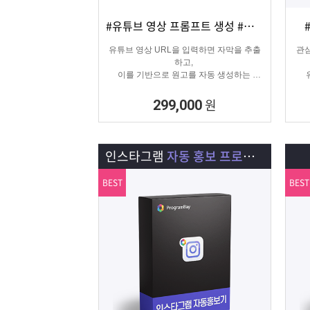
#유튜브 영상 프롬프트 생성 #유튜브 영상제작
상세보기
담기
유튜브 영상 URL을 입력하면 자막을 추출
관심
하고,
이를 기반으로 원고를 자동 생성하는
고퀄리티 영상 제작을 위한 마케팅 프로그
램입니다.
원
299,000
인스타그램
자동 홍보 프로그램
BEST
BEST