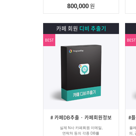
원
800,000
카페 회원
디비 추출기
BEST
BEST
# 카페DB추출 · 카페회원정보
상세보기
담기
실제 N사 카페회원 이메일,
플레
연락처 등의 각종 DB를
의,