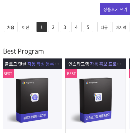
상품후기 쓰기
2
3
4
5
처음
이전
다음
마지막
1
Best Program
인스타그램
자동 홍보 프로그램
카페 게시글
자동 포스팅 프로그램
BEST
BEST