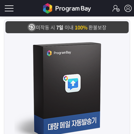
로
미작동 시
7일
이내
100%
환불보장
그
로
그
인
인
회
이
원
가
필
입
Q&A
요
프
합
로
프
니
그
로
무
다.