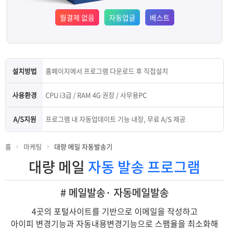
램
그
료
맞
월결제
없음
자동
업글
베스트
베
램
프
춤
고
이
구
로
상
객
마
설치방법
홈페이지에서 프로그램 다운로드 후 직접설치
는?
매
그
품
센
이
파
사용환경
CPU i3급 / RAM 4G 권장 / 사무용PC
램
문
터
페
트
A/S지원
프로그램 내 자동업데이트 기능 내장, 무료 A/S 제공
의
이
너
홈
마케팅
대량 메일 자동발송기
대량 메일
자동 발송 프로그램
지
# 메일발송· 자동메일발송
4곳의 포털사이트를 기반으로 이메일을 작성하고
아이피 변경기능과 자동내용변경기능으로 스팸율을 최소화해