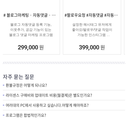
#팔로우요청 #자동댓글 #자동좋아요 #SNS마케팅
# 카페게시글자동등록 · 중고카페글쓰기
설정한 해시태그 유저에게
중고나라 및 타겟 카페에
좋아요/팔로우/댓글 작업이
특정글을 자동으로 등록해주는
가능한 인스타그램
자동 게시글 등록 솔루션
마케팅 솔루션
원
원
399,000
399,000
자주 묻는 질문
환불규정은 어떻게 되나요?
라이센스 구매비와 업데이트 비용(월결제)은 별도인가요?
여러대의 PC에서 사용하고 싶습니다.어떻게 해야하죠?
프로그램은 합법적인가요?