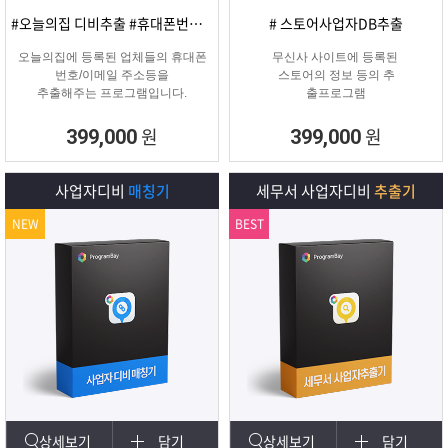
#오늘의집 디비추출 #휴대폰번호/이메일
# 스토어사업자DB추출
오늘의집에 등록된 업체들의 휴대폰
무신사 사이트에 등록된
번호/이메일 주소등을
스토어의 정보 등의 추
추출해주는 프로그램입니다.
출프로그램
원
원
399,000
399,000
사업자디비
매칭기
세무서 사업자디비
추출기
NEW
BEST
상세보기
담기
상세보기
담기