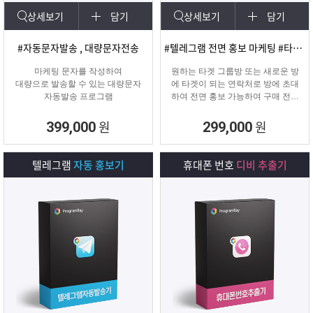
상세보기
담기
상세보기
담기
#자동문자발송 , 대량문자전송
#텔레그램 전면 홍보 마케팅 #타겟팅 회원 유입
마케팅 문자를 작성하여
원하는 타겟 그룹방 또는 새로운 방
대량으로 발송할 수 있는 대량문자
에 타겟이 되는 연락처로 방에 초대
자동발송 프로그램
하여 전면 홍보 가능하여 구매 전환
율이 높은 프로그램입니다.
원
원
399,000
299,000
텔레그램
자동 홍보기
휴대폰 번호
디비 추출기