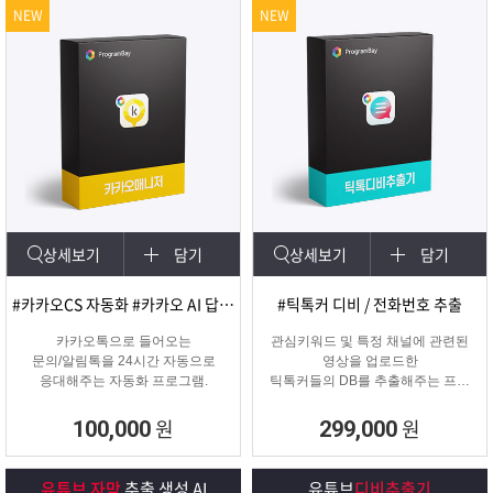
NEW
NEW
상세보기
담기
상세보기
담기
#카카오CS 자동화 #카카오 AI 답변 #카카오자동발송
#틱톡커 디비 / 전화번호 추출
카카오톡으로 들어오는
관심키워드 및 특정 채널에 관련된
문의/알림톡을 24시간 자동으로
영상을 업로드한
응대해주는 자동화 프로그램.
틱톡커들의 DB를 추출해주는 프로
그램
원
원
100,000
299,000
유튜브 자막
추출 생성 AI
유튜브
디비추출기