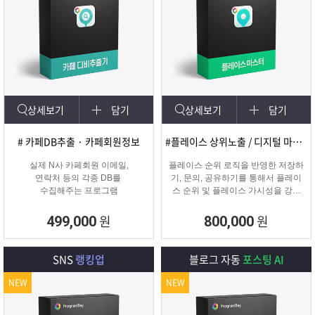
상세보기
담기
상세보기
담기
# 카페DB추출 · 카페회원정보
#플레이스 상위노출 / 디지털 마케팅
실제 N사 카페회원 이메일,
플레이스 순위 로직을 반영한 저장하
연락처 등의 각종 DB를
기, 문의, 공유하기를 통해서 플레이
수집해주는 프로그램
스 순위 및 플레이스 가시성을 강화
하는 프로그램
원
원
499,000
800,000
SNS
랭킹업
블로그 자동
포스팅 AI
NEW
NEW