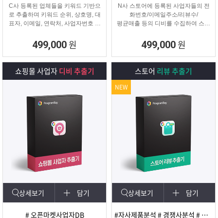
C사 등록된 업체들을 키워드 기반으
N사 스토어에 등록된 사업자들의 전
로 추출하며 키워드 순위, 상호명, 대
화번호/이메일주소/리뷰수/
표자, 이메일, 연락처, 사업자번호 등
평균매출 등의 디비를 수집하여 스토
을
어 타겟 영업 및 마케팅이나
추출해주는 프로그램
경쟁사 분석에 탁월한 프로그램입니
원
원
499,000
499,000
다.
쇼핑몰 사업자
디비 추출기
스토어
리뷰 추출기
NEW
상세보기
담기
상세보기
담기
# 오픈마켓사업자DB
#자사제품분석 # 경쟁사분석 # 마케팅 및 광고