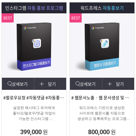
다.
인스타그램
자동 홍보 프로그램
워드프레스
자동홍보기
BEST
BEST
상세보기
담기
상세보기
담기
#팔로우요청 #자동댓글 #자동좋아요 #SNS마케팅
# 웹문서노출 · 웹 문서생성 및 등록
설정한 해시태그 유저에게
워드프레스 기반으로 생성된
좋아요/팔로우/댓글 작업이
사이트에 웹문서를 자동으로
가능한 인스타그램
생성하고 등록해주는 프로그램
마케팅 솔루션
웹문서상위노출 마케팅 솔루션
원
원
399,000
800,000