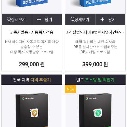
상세보기
담기
상세보기
담기
# 쪽지발송· 자동쪽지전송
#신설법인디비 #법인사업자연락처 #신규법인
N사 아이디에 자동으로 쪽지를 대량
매일 갱신되는 법인 회사의
발송할 수 있는
DB를 실시간으로 수집해주는
대량 쪽지 자동발송 프로그램
DB마케팅 프로그램
원
원
299,000
399,000
전국 지역
디비 추출기
밴드
포스팅 및 백업기
NEW