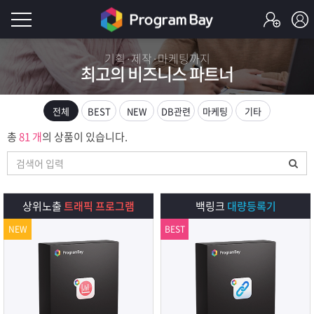
로
기획·제작·마케팅까지
최고의 비즈니스 파트너
그
로
그
인
인
전체
BEST
NEW
DB관련
마케팅
기타
회
이
총
81 개
의 상품이 있습니다.
원
가
필
입
Q&A
요
프
상위노출
트래픽 프로그램
백링크
대량등록기
합
NEW
BEST
로
프
니
그
로
무
다.