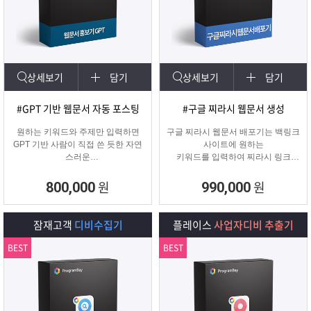
상세보기
담기
상세보기
담기
#GPT 기반 웹문서 자동 포스팅
#구글 찌라시 웹문서 생성
원하는 키워드와 주제만 입력하면
구글 찌라시 웹문서 배포기는 백링크
GPT 기반 사람이 직접 쓴 듯한 자연
사이트에 원하는
스러운
키워드를 입력하여 찌라시 링크
웹문서를 웹사이트에 자동 등록합니
URL에 고정적으로
다.
키워드를 등록해주는 프로그램입니
원
원
800,000
990,000
콘텐츠 마케터, 기업들이 홍보하기에
다.
적합한 마케팅 프로그램 입니다.
텔레그램 등 아이디 입력으로 문의건
수를 늘릴 수 있습니다.
잠재고객
디비수집기
플레이스
사업자디비 추출기
BEST
BEST