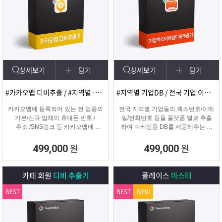
상세보기
담기
상세보기
담기
#카카오맵 디비추출 / #지역별·키워드별 DB 추출
#지역별 기업DB / 전국 기업 이메일 및 팩스
카카오맵에 등록되어 있는 전 업종의
전국 지역별 기업들의 팩스번호/이메
기본/신규 업체의 휴대폰 번호 /
일/전화번호 등을 플랫폼 별로 추출
주소 /SNS링크 등 카카오맵에
하여 마케팅용 DB를 제공해주는 프
등록된 정보를 실시간으로
로그램입니다.
수집하는 DB추출 프로그램
원
원
499,000
499,000
카페 회원
디비 추출기
플레이스
마스터
BEST
BEST
NEW