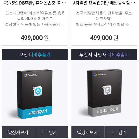
#SNS별 DB추출/ 휴대폰번호, 이메일추출
#지역별 요식업DB / 배달음식점 전화번호
인스타그램/페이스북/유튜브 등 총 8
전국 배달업체들의 전화번호, 주소,
종의 SNS를 기반으로
대표자명,
설정한 키워드에 맞는 사용자들의 휴
별점 등을 카테고리/지역 별로 수집
대폰번호와 이메일 디비를
해주는 배달업체
추출하여 영업 및 마케팅에 활용 할
타겟 마케팅용 DB를 수집해주는 프
원
원
499,000
499,000
수 있는 프로그램입니다.
로그램입니다.
오집
디비추출기
무신사 사업자
디비추출기
상세보기
담기
상세보기
담기