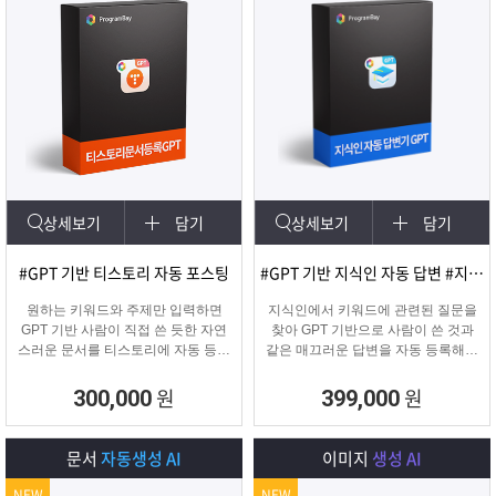
상세보기
담기
상세보기
담기
#GPT 기반 티스토리 자동 포스팅
#GPT 기반 지식인 자동 답변 #지식인마케팅
원하는 키워드와 주제만 입력하면
지식인에서 키워드에 관련된 질문을
GPT 기반 사람이 직접 쓴 듯한 자연
찾아 GPT 기반으로 사람이 쓴 것과
스러운 문서를 티스토리에 자동 등록
같은 매끄러운 답변을 자동 등록해주
합니다.
는 프로그램입니다.
티스토리 육성용, 콘텐츠 마케터, 업
원
원
300,000
399,000
체 홍보에 적합한 마케팅 프로그램
입니다.
문서
자동생성 AI
이미지
생성 AI
NEW
NEW