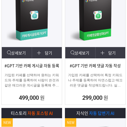
상세보기
담기
상세보기
담기
#GPT 기반 카페 게시글 자동 등록
#GPT 기반 카페 댓글 자동 작성
가입된 카페를 선택하여 원하는 키워
가입된 카페를 선택하여 특정 키워드
드와 주제를 등록하여 사람이 쓴것과
나 주제를 등록하여 자연스럽고 매끄
같은 매끄러운 게시글을 등록해 주며
러운 댓글을 작성해드립니다. 실제
고정광고를 통해 내가 원하는 문구 ,
카페 유저가 활동하는 것처럼 자연스
물품 판매 글을 함께
러운 댓글을 달아 카페가 활성화 효
원
원
499,000
299,000
업로드 할 수 있습니다.
과를 보실 수 있습니다.
티스토리
자동 포스팅 AI
지식인
자동 답변기 AI
NEW
NEW