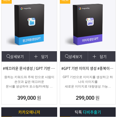
상세보기
담기
상세보기
담기
#매끄러운 문서생성 / GPT 기반 문서
#GPT 기반 이미지 생성 #중복이미지 #유사이미지
원하는 키워드와 주제 만으로 사람이
GPT 기반으로 이미지를 생성하고 하
쓴것과 같은 매끄러운
나의 이미지를
문서를 생성하여 포스팅/마케팅 시
새로운 이미지로 대량생성 가능한
문서생성으로
이미지 생성 프로그램입니다.
소모되는 시간을 없애주는 고퀄리티
원
원
399,000
299,000
문서생성 프로그램입니다.
카카오매니저
틱톡
디비추출기