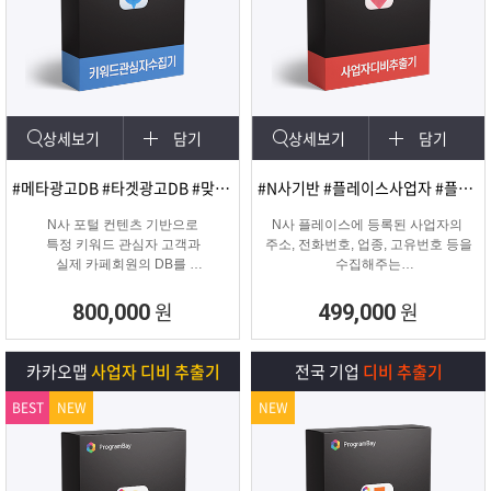
상세보기
담기
상세보기
담기
#메타광고DB #타겟광고DB #맞춤DB
#N사기반 #플레이스사업자 #플레이스신규사업자
N사 포털 컨텐츠 기반으로
N사 플레이스에 등록된 사업자의
특정 키워드 관심자 고객과
주소, 전화번호, 업종, 고유번호 등을
실제 카페회원의 DB를
수집해주는
실시간 수집 가능한 프로그램
온&오프라인 업체의 마케팅용 DB
추출 수집 프로그램
원
원
800,000
499,000
카카오맵
사업자 디비 추출기
전국 기업
디비 추출기
BEST
NEW
NEW