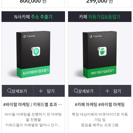
원
원
800,000
299,000
N사카페
주소 추출기
카페
자동가입&등업기
상세보기
담기
상세보기
담기
#바이럴 마케팅 / 키워드별 효과 카페 확인
#카페 마케팅 #바이럴 마케팅
바이럴 마케팅을 진행하기 전 마케팅
특정 대상카페의 타겟아이디로 자동
을 진행할
가입 및
키워드들이 카페별로 얼마나 인기가
등업을 해주는 프로그램
있는지를