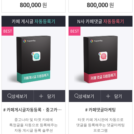
회원 수, 제목개수 , 내용개수, 댓글개
원
원
800,000
800,000
수, 가입조건,
글쓰기조건 별로 추출하여 얼마나 활
성화가 되어
카페 게시글
자동등록기
N사 카페댓글
자동등록기
있는지를 체크하여 효과가 있을만한
카페를 미리
BEST
BEST
확인하여 효과적인 바이럴 마케팅을
진행할 수 있도록
도와주는 프로그램입니다.
상세보기
담기
상세보기
담기
# 카페게시글자동등록 · 중고카페글쓰기
# 카페댓글마케팅
중고나라 및 타겟 카페에
타겟 카페 게시판에 자동으로
특정글을 자동으로 등록해주는
댓글을 등록해주는 댓글마케팅
자동 게시글 등록 솔루션
프로그램