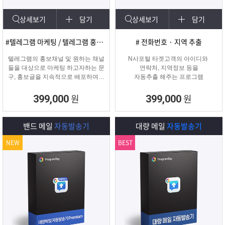
상세보기
담기
상세보기
담기
#텔레그램 마케팅 / 텔레그램 홍보글 발송
# 전화번호 · 지역 추출
텔레그램의 홍보채널 및 원하는 채널
N사포털 타겟고객의 아이디와
들을 대상으로 마케팅 하고자하는 문
연락처, 지역정보 등을
구, 홍보글을 지속적으로 배포하여주
자동추출 해주는 프로그램
는 프로그램입니다.
원
원
399,000
399,000
밴드 메일
자동발송기
대량 메일
자동발송기
NEW
BEST