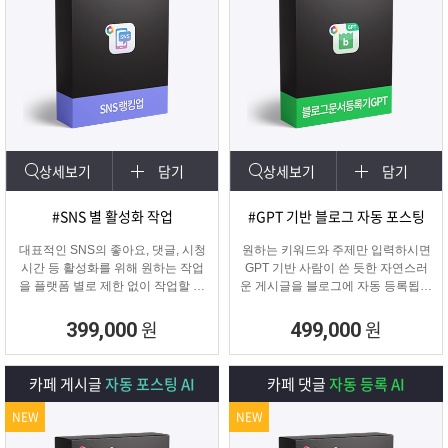
상세보기
담기
상세보기
담기
#SNS 별 활성화 작업
#GPT 기반 블로그 자동 포스팅
대표적인 SNS의 좋아요, 댓글, 시청
원하는 키워드와 주제만 입력하시면
시간 등 활성화를 위해 원하는 작업
GPT 기반 사람이 쓴 듯한 자연스러
을 플랫폼 별로 제한 없이 작업할 수
운 게시글을 블로그에 자동 등록됩니
있습니다.
다.
SNS 육성용, 마케터, 인플루언서 분
블로그 대량 육성용, 특정 업체를 여
원
원
399,000
499,000
들이 계정 활성화하기에 적합한 프로
러 블로그에 홍보하기 적합한
그램입니다.
마케팅 프로그램입니다.
카페 게시글
자동 포스팅 AI
카페 댓글
자동 등록 AI
NEW
NEW