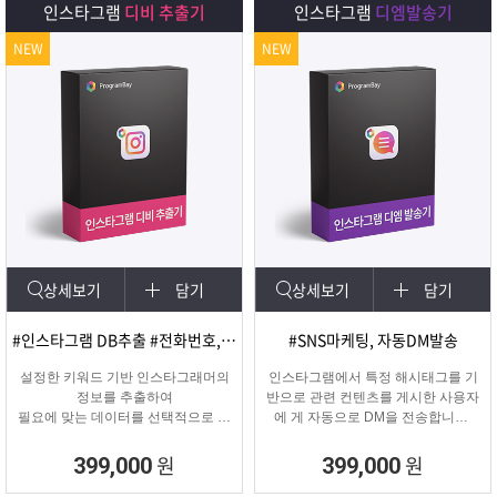
인스타그램
디비 추출기
인스타그램
디엠발송기
NEW
NEW
상세보기
담기
상세보기
담기
#인스타그램 DB추출 #전화번호, 이메일 추출
#SNS마케팅, 자동DM발송
설정한 키워드 기반 인스타그래머의
인스타그램에서 특정 해시태그를 기
정보를 추출하여
반으로 관련 컨텐츠를 게시한 사용자
필요에 맞는 데이터를 선택적으로 수
에 게 자동으로 DM을 전송합니다.
집할 수 있는 프로그램
게시물 인기도, 최신 게시물, 팔로워
수 등 특정 타겟의 인스타그래머에게
원
원
399,000
399,000
DM을 발송하여 관심을 끌 수 있습니