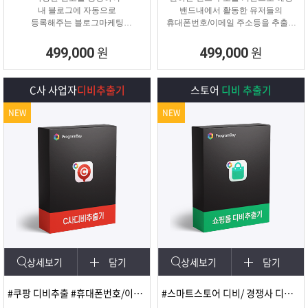
내 블로그에 자동으로
밴드내에서 활동한 유저들의
등록해주는 블로그마케팅
휴대폰번호/이메일 주소등을 추출해
프로그램
주는 프로그램
원
원
499,000
499,000
C사 사업자
디비추출기
스토어
디비 추출기
NEW
NEW
상세보기
담기
상세보기
담기
#쿠팡 디비추출 #휴대폰번호/이메일
#스마트스토어 디비/ 경쟁사 디비 분석