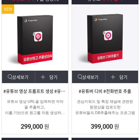
NEW
상세보기
담기
상세보기
담기
#유튜브 영상 프롬프트 생성 #유튜브 영상제작
#유튜버 디비 #전화번호 추출
유튜브 영상 URL을 입력하면 자막
관심키워드 및 특정 채널에 관련된
을 추출하고,
동영상을 업로드한
이를 기반으로 원고를 자동 생성하는
유튜버들의 DB추출해주는 프로그램
고퀄리티 영상 제작을 위한 마케팅
프로그램입니다.
원
원
299,000
399,000