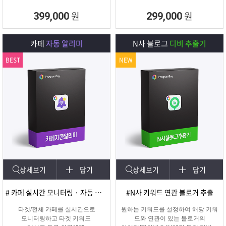
원
원
399,000
299,000
카페
자동 알리미
N사 블로그
디비 추출기
BEST
NEW
상세보기
담기
상세보기
담기
# 카페 실시간 모니터링 · 자동 쪽지/메일발송
#N사 키워드 연관 블로거 추출
타겟/전체 카페를 실시간으로
원하는 키워드를 설정하여 해당 키워
모니터링하고 타겟 키워드
드와 연관이 있는 블로거의