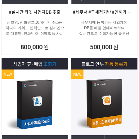
#실시간 타겟 사업자DB 추출
#세무서 #국세청기반 #인허가 개업·신규 사업자디비
상호명, 전화번호,홈페이지 주소등
세무서에 등록되는 사업체의
하나의 키워드 입력만으로 실시간으
DB를 매일 업데이트하여
로 대표명, 전화번호, 이메일등 사업
실시간으로 수집가능한 솔루션
자 정보를 추출해주는 프로그램
원
원
800,000
500,000
사업자 휴·폐업
조회기
블로그 안부
자동 등록기
NEW
NEW