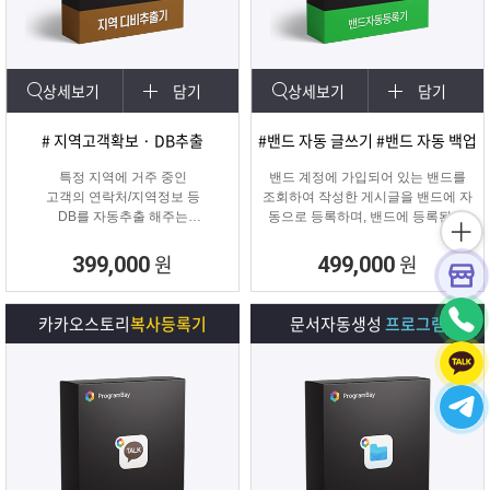
상세보기
담기
상세보기
담기
# 지역고객확보 · DB추출
#밴드 자동 글쓰기 #밴드 자동 백업
특정 지역에 거주 중인
밴드 계정에 가입되어 있는 밴드를
고객의 연락처/지역정보 등
조회하여 작성한 게시글을 밴드에 자
DB를 자동추출 해주는
동으로 등록하며, 밴드에 등록된 게
타겟 마케팅 프로그램
시물을 백업하여 파일로 저장하거나
다른 계정의 밴드에 자동으로 글을
원
원
399,000
499,000
복사할 수 있는 프로그램입니다.
카카오스토리
복사등록기
문서자동생성
프로그램