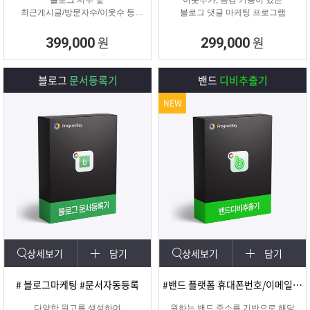
블로그 지수 및
이웃추가, 공감 기능이 있는
최근게시글/방문자수/이웃수 등
블로그 댓글 마케팅 프로그램
각종 정보를 분석할 수 있는 프로그
램
원
원
399,000
299,000
블로그
문서등록기
밴드
디비추출기
NEW
상세보기
담기
상세보기
담기
# 블로그마케팅 #문서자동등록
#밴드 플랫폼 휴대폰번호/이메일 추출
다양한 원고를 생성하여
원하는 밴드 주소를 기반으로 해당