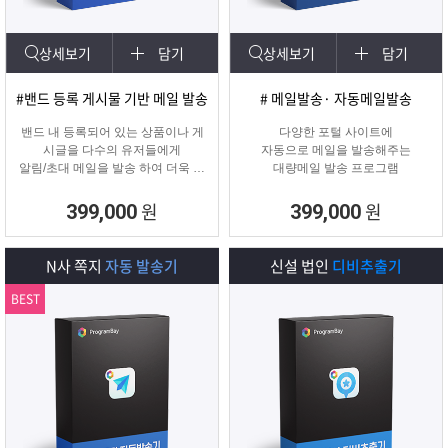
상세보기
담기
상세보기
담기
#밴드 등록 게시물 기반 메일 발송
# 메일발송· 자동메일발송
밴드 내 등록되어 있는 상품이나 게
다양한 포털 사이트에
시글을 다수의 유저들에게
자동으로 메일을 발송해주는
알림/초대 메일을 발송 하여 더욱 효
대량메일 발송 프로그램
과적인 메일 발송을 진행하는
프로그램입니다.
원
원
399,000
399,000
N사 쪽지
자동 발송기
신설 법인
디비추출기
BEST