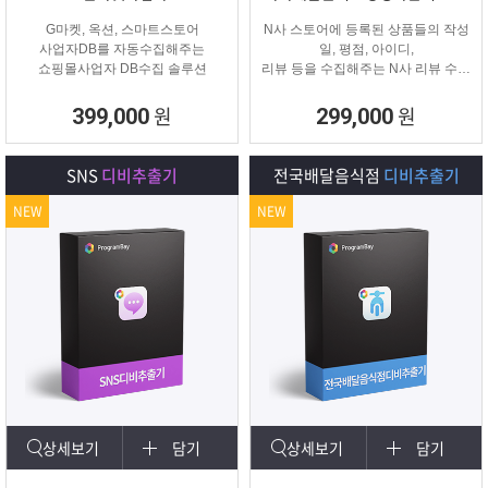
G마켓, 옥션, 스마트스토어
N사 스토어에 등록된 상품들의 작성
사업자DB를 자동수집해주는
일, 평점, 아이디,
쇼핑몰사업자 DB수집 솔루션
리뷰 등을 수집해주는 N사 리뷰 수집
프로그램입니다.
원
원
399,000
299,000
SNS
디비추출기
전국배달음식점
디비추출기
NEW
NEW
상세보기
담기
상세보기
담기