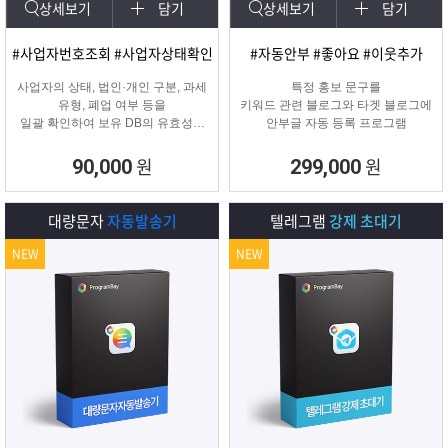
상세보기
담기
상세보기
담기
#사업자번호조회 #사업자상태확인
#자동안부 #좋아요 #이웃추가
사업자의 상태, 법인·개인 구분, 과세
특정 홍보 문구를
유형, 폐업 여부 등을
키워드 관련 블로그와 타겟 블로그에
일괄 확인하여 보유 DB의 유효성을
안부글 자동 등록 프로그램
검증하고 무효 데이터를 필터링하는
프로그램
원
원
90,000
299,000
대량문자
자동발송기
텔레그램
강제 초대기
NEW
NEW