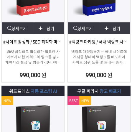
램
그
료
맞
베
램
프
춤
고
상세보기
담기
상세보기
담기
이
구
로
상
객
마
#사이트 활성화 / SEO 최적화 마케팅
#백링크 마케팅 / 국내 백링크 사이트 생성
는?
매
그
품
센
이
파
SEO 최적화로 활성화가 필요한 사
백링크 대량등록기는 국내 사이트에
이트에 대한 키워드와 링크를 넣고
게시글 형태의 백링크를 배포하여
체류시간 설정 및 방문기기(PC/휴대
사이트 상위 노출 및 트래픽 증가에
램
문
터
페
트
폰/탭) 그리고 IP변경(테더링/VPN/프
도움을 주는 백링크 프로그램입니다.
록시) 타입을 선택하여 실제 방문 유
원
원
990,000
990,000
입을 일으키는 효과로 사이트를 활성
의
이
너
화하는 프로그램
워드프레스
자동 포스팅 AI
구글 찌라시
광고 배포기
지
NEW
BEST
NEW