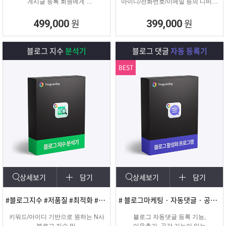
게시글 등록 회원에게
아이디/전화번호/이메일 등의 디비를
쪽지 및 메일을 발송해주는
추출하여 영업 및 마케팅에
프로그램
실질적으로 효과적인 디비를 추출 할
원
원
499,000
399,000
수 있는 프로그램
블로그 지수
분석기
블로그 댓글
자동 등록기
BEST
상세보기
담기
상세보기
담기
#블로그지수 #저품질 #최적화 #블로그품질확인
# 블로그마케팅 · 자동댓글 · 공감 · 이웃추가 · 서로이웃추가 · 서이추 · 스크랩
키워드/아이디 기반으로 원하는 N사
블로그 자동댓글 등록 기능,