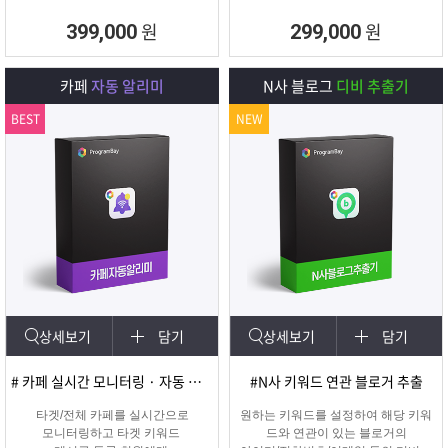
원
원
399,000
299,000
카페
자동 알리미
N사 블로그
디비 추출기
BEST
NEW
상세보기
담기
상세보기
담기
# 카페 실시간 모니터링 · 자동 쪽지/메일발송
#N사 키워드 연관 블로거 추출
타겟/전체 카페를 실시간으로
원하는 키워드를 설정하여 해당 키워
모니터링하고 타겟 키워드
드와 연관이 있는 블로거의