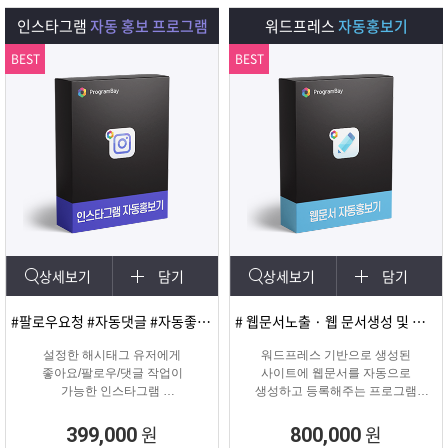
다.
인스타그램
자동 홍보 프로그램
워드프레스
자동홍보기
BEST
BEST
상세보기
담기
상세보기
담기
#팔로우요청 #자동댓글 #자동좋아요 #SNS마케팅
# 웹문서노출 · 웹 문서생성 및 등록
설정한 해시태그 유저에게
워드프레스 기반으로 생성된
좋아요/팔로우/댓글 작업이
사이트에 웹문서를 자동으로
가능한 인스타그램
생성하고 등록해주는 프로그램
마케팅 솔루션
웹문서상위노출 마케팅 솔루션
원
원
399,000
800,000