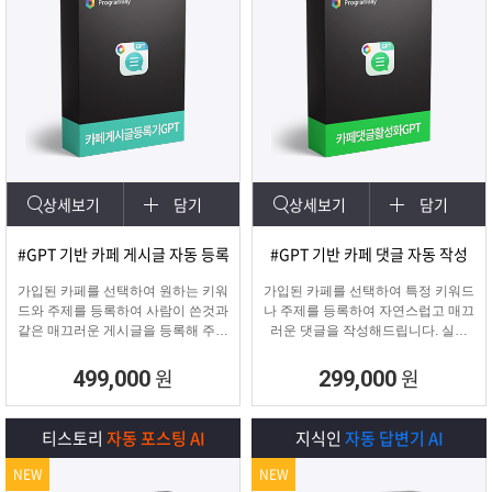
상세보기
담기
상세보기
담기
#GPT 기반 카페 게시글 자동 등록
#GPT 기반 카페 댓글 자동 작성
가입된 카페를 선택하여 원하는 키워
가입된 카페를 선택하여 특정 키워드
드와 주제를 등록하여 사람이 쓴것과
나 주제를 등록하여 자연스럽고 매끄
같은 매끄러운 게시글을 등록해 주며
러운 댓글을 작성해드립니다. 실제
고정광고를 통해 내가 원하는 문구 ,
카페 유저가 활동하는 것처럼 자연스
물품 판매 글을 함께
러운 댓글을 달아 카페가 활성화 효
원
원
499,000
299,000
업로드 할 수 있습니다.
과를 보실 수 있습니다.
티스토리
자동 포스팅 AI
지식인
자동 답변기 AI
NEW
NEW