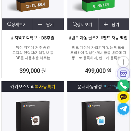
상세보기
담기
상세보기
담기
# 지역고객확보 · DB추출
#밴드 자동 글쓰기 #밴드 자동 백업
특정 지역에 거주 중인
밴드 계정에 가입되어 있는 밴드를
고객의 연락처/지역정보 등
조회하여 작성한 게시글을 밴드에 자
DB를 자동추출 해주는
동으로 등록하며, 밴드에 등록된 게
타겟 마케팅 프로그램
시물을 백업하여 파일로 저장하거나
다른 계정의 밴드에 자동으로 글을
원
원
399,000
499,000
복사할 수 있는 프로그램입니다.
카카오스토리
복사등록기
문서자동생성
프로그램