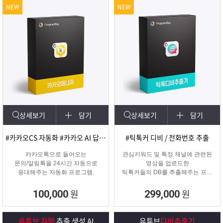
NEW
NEW
상세보기
담기
상세보기
담기
#카카오CS 자동화 #카카오 AI 답변 #카카오자동발송
#틱톡커 디비 / 전화번호 추출
카카오톡으로 들어오는
관심키워드 및 특정 채널에 관련된
문의/알림톡을 24시간 자동으로
영상을 업로드한
응대해주는 자동화 프로그램.
틱톡커들의 DB를 추출해주는 프로
그램
원
원
100,000
299,000
유튜브 자막
추출 생성 AI
유튜브
디비추출기