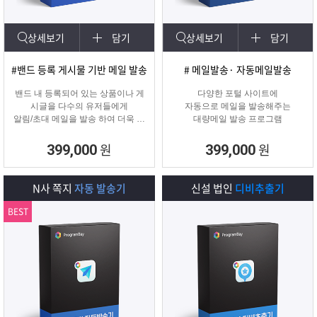
상세보기
담기
상세보기
담기
#밴드 등록 게시물 기반 메일 발송
# 메일발송· 자동메일발송
밴드 내 등록되어 있는 상품이나 게
다양한 포털 사이트에
시글을 다수의 유저들에게
자동으로 메일을 발송해주는
알림/초대 메일을 발송 하여 더욱 효
대량메일 발송 프로그램
과적인 메일 발송을 진행하는
프로그램입니다.
원
원
399,000
399,000
N사 쪽지
자동 발송기
신설 법인
디비추출기
BEST