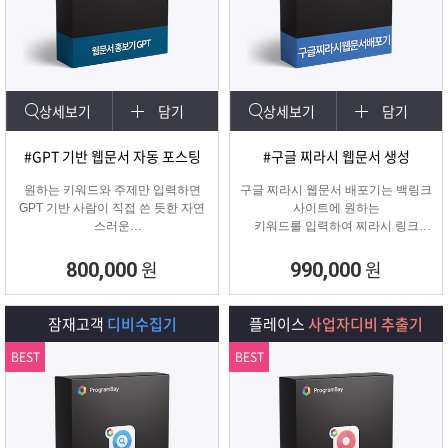
상세보기
담기
상세보기
담기
#GPT 기반 웹문서 자동 포스팅
#구글 찌라시 웹문서 생성
원하는 키워드와 주제만 입력하면
구글 찌라시 웹문서 배포기는 백링크
GPT 기반 사람이 직접 쓴 듯한 자연
사이트에 원하는
스러운
키워드를 입력하여 찌라시 링크
웹문서를 웹사이트에 자동 등록합니
URL에 고정적으로
다.
키워드를 등록해주는 프로그램입니
원
원
800,000
990,000
콘텐츠 마케터, 기업들이 홍보하기에
다.
적합한 마케팅 프로그램 입니다.
텔레그램 등 아이디 입력으로 문의건
수를 늘릴 수 있습니다.
잠재고객
디비수집기
플레이스
사업자디비 추출기
BEST
BEST