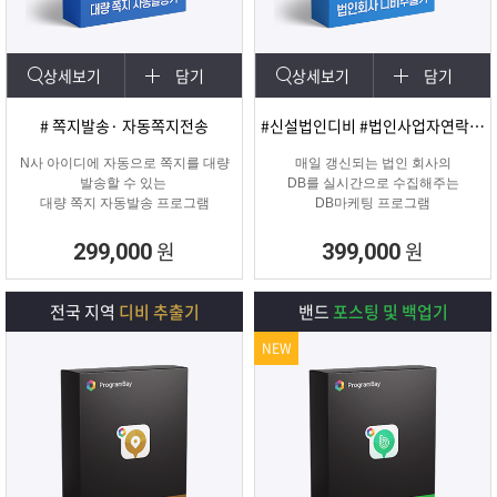
상세보기
담기
상세보기
담기
# 쪽지발송· 자동쪽지전송
#신설법인디비 #법인사업자연락처 #신규법인
N사 아이디에 자동으로 쪽지를 대량
매일 갱신되는 법인 회사의
발송할 수 있는
DB를 실시간으로 수집해주는
대량 쪽지 자동발송 프로그램
DB마케팅 프로그램
원
원
299,000
399,000
전국 지역
디비 추출기
밴드
포스팅 및 백업기
NEW