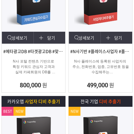
상세보기
담기
상세보기
담기
#메타광고DB #타겟광고DB #맞춤DB
#N사기반 #플레이스사업자 #플레이스신규사업자
N사 포털 컨텐츠 기반으로
N사 플레이스에 등록된 사업자의
특정 키워드 관심자 고객과
주소, 전화번호, 업종, 고유번호 등을
실제 카페회원의 DB를
수집해주는
실시간 수집 가능한 프로그램
온&오프라인 업체의 마케팅용 DB
추출 수집 프로그램
원
원
800,000
499,000
카카오맵
사업자 디비 추출기
전국 기업
디비 추출기
BEST
NEW
NEW