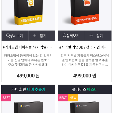
상세보기
담기
상세보기
담기
#카카오맵 디비추출 / #지역별·키워드별 DB 추출
#지역별 기업DB / 전국 기업 이메일 및 팩스
카카오맵에 등록되어 있는 전 업종의
전국 지역별 기업들의 팩스번호/이메
기본/신규 업체의 휴대폰 번호 /
일/전화번호 등을 플랫폼 별로 추출
주소 /SNS링크 등 카카오맵에
하여 마케팅용 DB를 제공해주는 프
등록된 정보를 실시간으로
로그램입니다.
수집하는 DB추출 프로그램
원
원
499,000
499,000
카페 회원
디비 추출기
플레이스
마스터
BEST
BEST
NEW