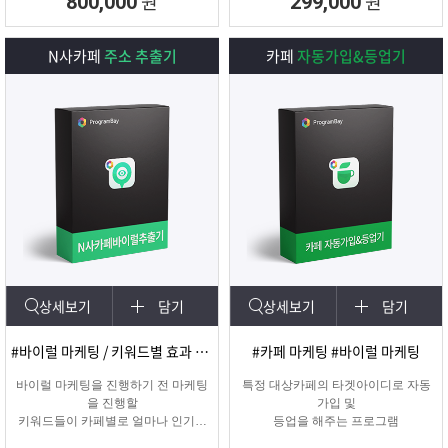
원
원
800,000
299,000
N사카페
주소 추출기
카페
자동가입&등업기
상세보기
담기
상세보기
담기
#바이럴 마케팅 / 키워드별 효과 카페 확인
#카페 마케팅 #바이럴 마케팅
바이럴 마케팅을 진행하기 전 마케팅
특정 대상카페의 타겟아이디로 자동
을 진행할
가입 및
키워드들이 카페별로 얼마나 인기가
등업을 해주는 프로그램
있는지를