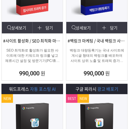
램
그
료
맞
베
램
프
춤
고
상세보기
담기
상세보기
담기
이
구
로
상
객
마
#사이트 활성화 / SEO 최적화 마케팅
#백링크 마케팅 / 국내 백링크 사이트 생성
는?
매
그
품
센
이
파
SEO 최적화로 활성화가 필요한 사
백링크 대량등록기는 국내 사이트에
이트에 대한 키워드와 링크를 넣고
게시글 형태의 백링크를 배포하여
체류시간 설정 및 방문기기(PC/휴대
사이트 상위 노출 및 트래픽 증가에
램
문
터
페
트
폰/탭) 그리고 IP변경(테더링/VPN/프
도움을 주는 백링크 프로그램입니다.
록시) 타입을 선택하여 실제 방문 유
원
원
990,000
990,000
입을 일으키는 효과로 사이트를 활성
의
이
너
화하는 프로그램
워드프레스
자동 포스팅 AI
구글 찌라시
광고 배포기
지
NEW
BEST
NEW