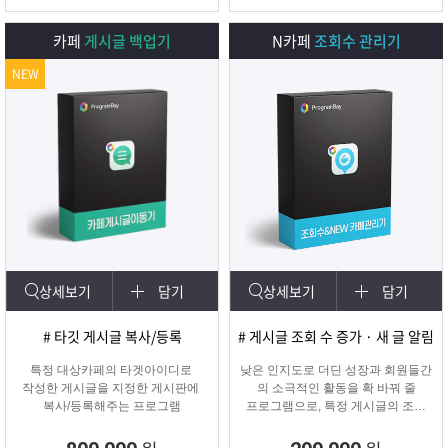
카페
게시글 백업기
N카페
조회수 관리기
NEW
상세보기
담기
상세보기
담기
# 타깃 게시글 복사/등록
# 게시글 조회 수 증가 · 새 글 알림
특정 대상카페의 타겟아이디로
낮은 인지도로 더딘 성장과 회원들간
작성한 게시글을 지정한 게시판에
의 소극적인 활동을 확 바꿔 줄
복사/등록해주는 프로그램
프로그램으로, 특정 게시글의 조회
수를 자동으로 증가시켜주며
카테고리에 새 글 알림 표시기능!