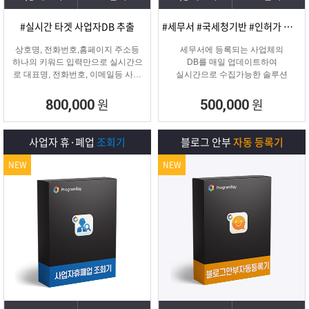
#실시간 타겟 사업자DB 추출
#세무서 #국세청기반 #인허가 개업·신규 사업자디비
상호명, 전화번호,홈페이지 주소등
세무서에 등록되는 사업체의
하나의 키워드 입력만으로 실시간으
DB를 매일 업데이트하여
로 대표명, 전화번호, 이메일등 사업
실시간으로 수집가능한 솔루션
자 정보를 추출해주는 프로그램
원
원
800,000
500,000
사업자 휴·폐업
조회기
블로그 안부
자동 등록기
NEW
NEW