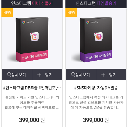
인스타그램
디비 추출기
인스타그램
디엠발송기
NEW
NEW
상세보기
담기
상세보기
담기
#인스타그램 DB추출 #전화번호, 이메일 추출
#SNS마케팅, 자동DM발송
설정한 키워드 기반 인스타그래머의
인스타그램에서 특정 해시태그를 기
정보를 추출하여
반으로 관련 컨텐츠를 게시한 사용자
필요에 맞는 데이터를 선택적으로 수
에 게 자동으로 DM을 전송합니다.
집할 수 있는 프로그램
게시물 인기도, 최신 게시물, 팔로워
수 등 특정 타겟의 인스타그래머에게
원
원
399,000
399,000
DM을 발송하여 관심을 끌 수 있습니