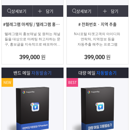
상세보기
담기
상세보기
담기
#텔레그램 마케팅 / 텔레그램 홍보글 발송
# 전화번호 · 지역 추출
텔레그램의 홍보채널 및 원하는 채널
N사포털 타겟고객의 아이디와
들을 대상으로 마케팅 하고자하는 문
연락처, 지역정보 등을
구, 홍보글을 지속적으로 배포하여주
자동추출 해주는 프로그램
는 프로그램입니다.
원
원
399,000
399,000
밴드 메일
자동발송기
대량 메일
자동발송기
NEW
BEST