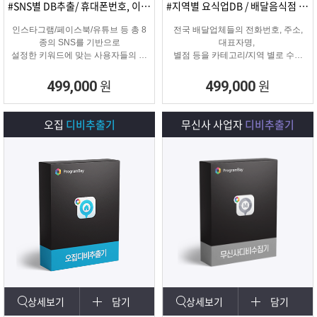
#SNS별 DB추출/ 휴대폰번호, 이메일추출
#지역별 요식업DB / 배달음식점 전화번호
인스타그램/페이스북/유튜브 등 총 8
전국 배달업체들의 전화번호, 주소,
종의 SNS를 기반으로
대표자명,
설정한 키워드에 맞는 사용자들의 휴
별점 등을 카테고리/지역 별로 수집
대폰번호와 이메일 디비를
해주는 배달업체
추출하여 영업 및 마케팅에 활용 할
타겟 마케팅용 DB를 수집해주는 프
원
원
499,000
499,000
수 있는 프로그램입니다.
로그램입니다.
오집
디비추출기
무신사 사업자
디비추출기
상세보기
담기
상세보기
담기