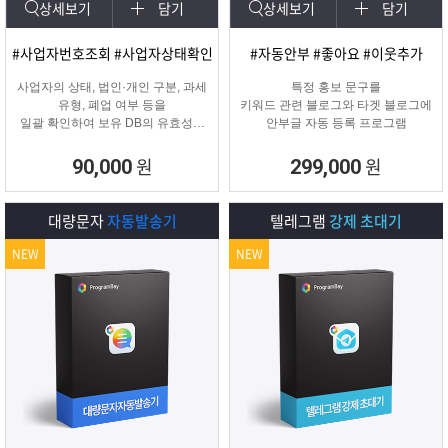
상세보기
담기
상세보기
담기
#사업자번호조회 #사업자상태확인
#자동안부 #좋아요 #이웃추가
사업자의 상태, 법인·개인 구분, 과세
특정 홍보 문구를
유형, 폐업 여부 등을
키워드 관련 블로그와 타겟 블로그에
일괄 확인하여 보유 DB의 유효성을
안부글 자동 등록 프로그램
검증하고 무효 데이터를 필터링하는
프로그램
원
원
90,000
299,000
대량문자
자동발송기
텔레그램
강제 초대기
NEW
NEW