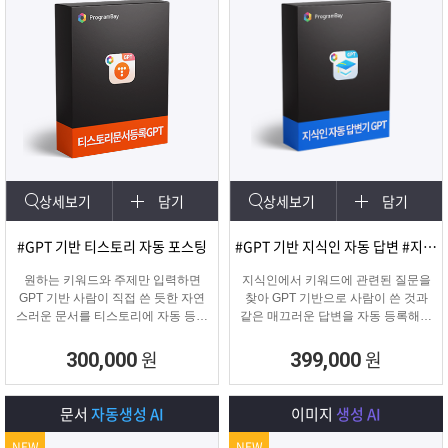
상세보기
담기
상세보기
담기
#GPT 기반 티스토리 자동 포스팅
#GPT 기반 지식인 자동 답변 #지식인마케팅
원하는 키워드와 주제만 입력하면
지식인에서 키워드에 관련된 질문을
GPT 기반 사람이 직접 쓴 듯한 자연
찾아 GPT 기반으로 사람이 쓴 것과
스러운 문서를 티스토리에 자동 등록
같은 매끄러운 답변을 자동 등록해주
합니다.
는 프로그램입니다.
티스토리 육성용, 콘텐츠 마케터, 업
원
원
300,000
399,000
체 홍보에 적합한 마케팅 프로그램
입니다.
문서
자동생성 AI
이미지
생성 AI
NEW
NEW