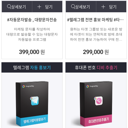
상세보기
담기
상세보기
담기
#자동문자발송 , 대량문자전송
#텔레그램 전면 홍보 마케팅 #타겟팅 회원 유입
마케팅 문자를 작성하여
원하는 타겟 그룹방 또는 새로운 방
대량으로 발송할 수 있는 대량문자
에 타겟이 되는 연락처로 방에 초대
자동발송 프로그램
하여 전면 홍보 가능하여 구매 전환
율이 높은 프로그램입니다.
원
원
399,000
299,000
텔레그램
자동 홍보기
휴대폰 번호
디비 추출기