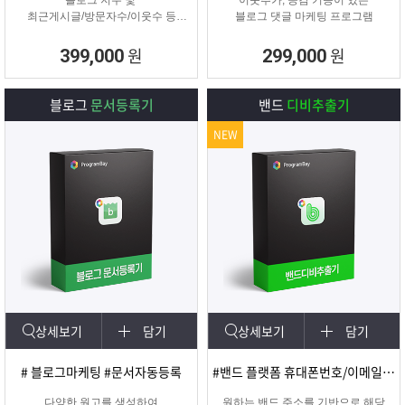
블로그 지수 및
이웃추가, 공감 기능이 있는
최근게시글/방문자수/이웃수 등
블로그 댓글 마케팅 프로그램
각종 정보를 분석할 수 있는 프로그
램
원
원
399,000
299,000
블로그
문서등록기
밴드
디비추출기
NEW
상세보기
담기
상세보기
담기
# 블로그마케팅 #문서자동등록
#밴드 플랫폼 휴대폰번호/이메일 추출
다양한 원고를 생성하여
원하는 밴드 주소를 기반으로 해당