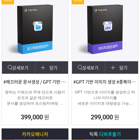
상세보기
담기
상세보기
담기
#매끄러운 문서생성 / GPT 기반 문서
#GPT 기반 이미지 생성 #중복이미지 #유사이미지
원하는 키워드와 주제 만으로 사람이
GPT 기반으로 이미지를 생성하고 하
쓴것과 같은 매끄러운
나의 이미지를
문서를 생성하여 포스팅/마케팅 시
새로운 이미지로 대량생성 가능한
문서생성으로
이미지 생성 프로그램입니다.
소모되는 시간을 없애주는 고퀄리티
원
원
399,000
299,000
문서생성 프로그램입니다.
카카오매니저
틱톡
디비추출기