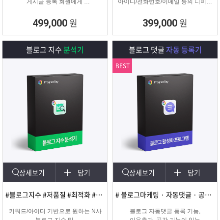
게시글 등록 회원에게
아이디/전화번호/이메일 등의 디비를
쪽지 및 메일을 발송해주는
추출하여 영업 및 마케팅에
프로그램
실질적으로 효과적인 디비를 추출 할
원
원
499,000
399,000
수 있는 프로그램
블로그 지수
분석기
블로그 댓글
자동 등록기
BEST
상세보기
담기
상세보기
담기
#블로그지수 #저품질 #최적화 #블로그품질확인
# 블로그마케팅 · 자동댓글 · 공감 · 이웃추가 · 서로이웃추가 · 서이추 · 스크랩
키워드/아이디 기반으로 원하는 N사
블로그 자동댓글 등록 기능,