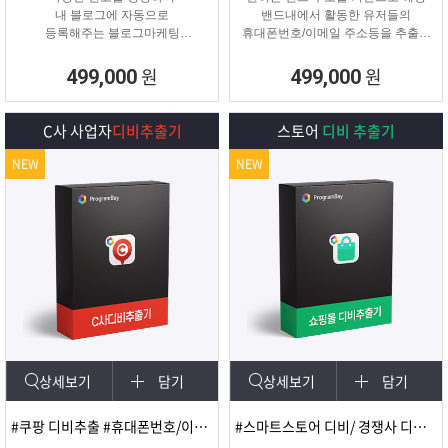
내 블로그에 자동으로
밴드내에서 활동한 유저들의
등록해주는 블로그마케팅
휴대폰번호/이메일 주소등을 추출해
프로그램
주는 프로그램
원
원
499,000
499,000
C사 사업자
디비추출기
스토어
디비 추출기
NEW
NEW
상세보기
담기
상세보기
담기
#쿠팡 디비추출 #휴대폰번호/이메일
#스마트스토어 디비/ 경쟁사 디비 분석