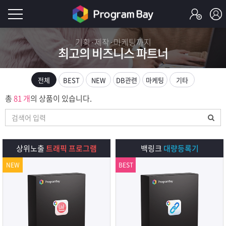
로
기획·제작·마케팅까지
최고의 비즈니스 파트너
그
로
그
인
인
전체
BEST
NEW
DB관련
마케팅
기타
회
이
총
81 개
의 상품이 있습니다.
원
가
필
입
Q&A
요
프
상위노출
트래픽 프로그램
백링크
대량등록기
합
NEW
BEST
로
프
니
그
로
무
다.