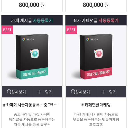
회원 수, 제목개수 , 내용개수, 댓글개
원
원
800,000
800,000
수, 가입조건,
글쓰기조건 별로 추출하여 얼마나 활
성화가 되어
카페 게시글
자동등록기
N사 카페댓글
자동등록기
있는지를 체크하여 효과가 있을만한
카페를 미리
BEST
BEST
확인하여 효과적인 바이럴 마케팅을
진행할 수 있도록
도와주는 프로그램입니다.
상세보기
담기
상세보기
담기
# 카페게시글자동등록 · 중고카페글쓰기
# 카페댓글마케팅
중고나라 및 타겟 카페에
타겟 카페 게시판에 자동으로
특정글을 자동으로 등록해주는
댓글을 등록해주는 댓글마케팅
자동 게시글 등록 솔루션
프로그램