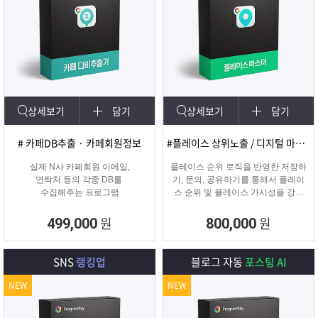
상세보기
담기
상세보기
담기
# 카페DB추출 · 카페회원정보
#플레이스 상위노출 / 디지털 마케팅
실제 N사 카페회원 이메일,
플레이스 순위 로직을 반영한 저장하
연락처 등의 각종 DB를
기, 문의, 공유하기를 통해서 플레이
수집해주는 프로그램
스 순위 및 플레이스 가시성을 강화
하는 프로그램
원
원
499,000
800,000
SNS
랭킹업
블로그 자동
포스팅 AI
NEW
NEW