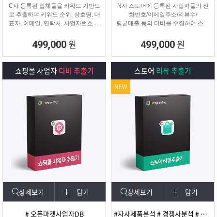
C사 등록된 업체들을 키워드 기반으
N사 스토어에 등록된 사업자들의 전
로 추출하며 키워드 순위, 상호명, 대
화번호/이메일주소/리뷰수/
표자, 이메일, 연락처, 사업자번호 등
평균매출 등의 디비를 수집하여 스토
을
어 타겟 영업 및 마케팅이나
추출해주는 프로그램
경쟁사 분석에 탁월한 프로그램입니
원
원
499,000
499,000
다.
쇼핑몰 사업자
디비 추출기
스토어
리뷰 추출기
NEW
상세보기
담기
상세보기
담기
# 오픈마켓사업자DB
#자사제품분석 # 경쟁사분석 # 마케팅 및 광고