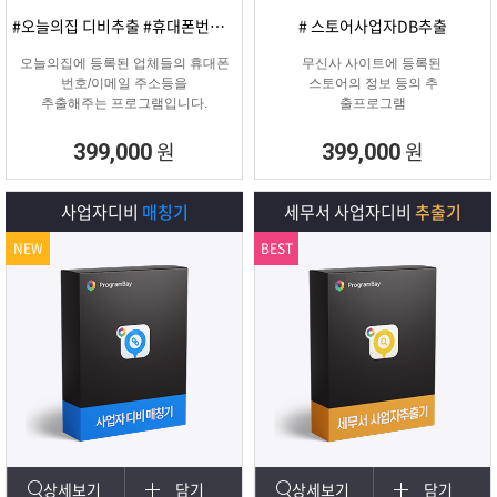
#오늘의집 디비추출 #휴대폰번호/이메일
# 스토어사업자DB추출
오늘의집에 등록된 업체들의 휴대폰
무신사 사이트에 등록된
번호/이메일 주소등을
스토어의 정보 등의 추
추출해주는 프로그램입니다.
출프로그램
원
원
399,000
399,000
사업자디비
매칭기
세무서 사업자디비
추출기
NEW
BEST
상세보기
담기
상세보기
담기