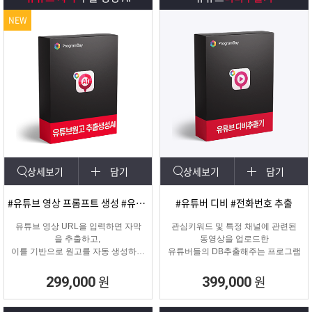
NEW
상세보기
담기
상세보기
담기
#유튜브 영상 프롬프트 생성 #유튜브 영상제작
#유튜버 디비 #전화번호 추출
유튜브 영상 URL을 입력하면 자막
관심키워드 및 특정 채널에 관련된
을 추출하고,
동영상을 업로드한
이를 기반으로 원고를 자동 생성하는
유튜버들의 DB추출해주는 프로그램
고퀄리티 영상 제작을 위한 마케팅
프로그램입니다.
원
원
299,000
399,000