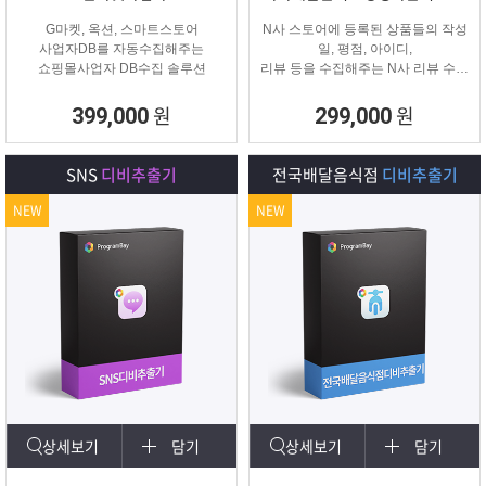
G마켓, 옥션, 스마트스토어
N사 스토어에 등록된 상품들의 작성
사업자DB를 자동수집해주는
일, 평점, 아이디,
쇼핑몰사업자 DB수집 솔루션
리뷰 등을 수집해주는 N사 리뷰 수집
프로그램입니다.
원
원
399,000
299,000
SNS
디비추출기
전국배달음식점
디비추출기
NEW
NEW
상세보기
담기
상세보기
담기