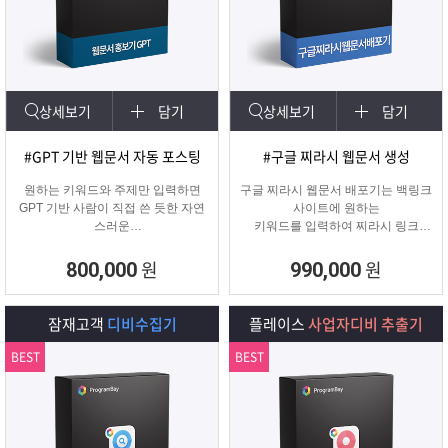
상세보기
담기
상세보기
담기
#GPT 기반 웹문서 자동 포스팅
#구글 찌라시 웹문서 생성
원하는 키워드와 주제만 입력하면
구글 찌라시 웹문서 배포기는 백링크
GPT 기반 사람이 직접 쓴 듯한 자연
사이트에 원하는
스러운
키워드를 입력하여 찌라시 링크
웹문서를 웹사이트에 자동 등록합니
URL에 고정적으로
다.
키워드를 등록해주는 프로그램입니
원
원
800,000
990,000
콘텐츠 마케터, 기업들이 홍보하기에
다.
적합한 마케팅 프로그램 입니다.
텔레그램 등 아이디 입력으로 문의건
수를 늘릴 수 있습니다.
잠재고객
디비수집기
플레이스
사업자디비 추출기
BEST
BEST