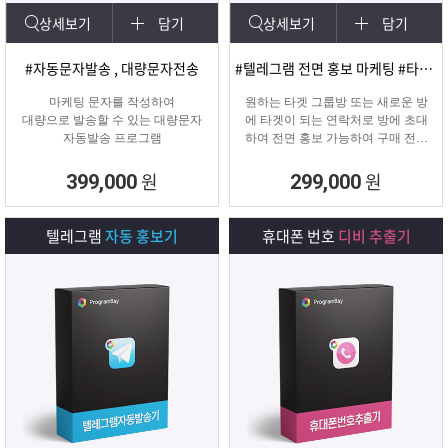
상세보기
담기
상세보기
담기
#자동문자발송 , 대량문자전송
#텔레그램 전면 홍보 마케팅 #타겟팅 회원 유입
마케팅 문자를 작성하여
원하는 타겟 그룹방 또는 새로운 방
대량으로 발송할 수 있는 대량문자
에 타겟이 되는 연락처로 방에 초대
자동발송 프로그램
하여 전면 홍보 가능하여 구매 전환
율이 높은 프로그램입니다.
원
원
399,000
299,000
텔레그램
자동 홍보기
휴대폰 번호
디비 추출기