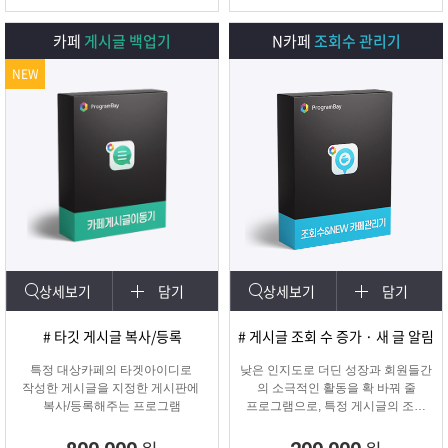
카페
게시글 백업기
N카페
조회수 관리기
NEW
상세보기
담기
상세보기
담기
# 타깃 게시글 복사/등록
# 게시글 조회 수 증가 · 새 글 알림
특정 대상카페의 타겟아이디로
낮은 인지도로 더딘 성장과 회원들간
작성한 게시글을 지정한 게시판에
의 소극적인 활동을 확 바꿔 줄
복사/등록해주는 프로그램
프로그램으로, 특정 게시글의 조회
수를 자동으로 증가시켜주며
카테고리에 새 글 알림 표시기능!