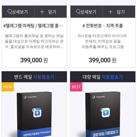
상세보기
담기
상세보기
담기
#텔레그램 마케팅 / 텔레그램 홍보글 발송
# 전화번호 · 지역 추출
텔레그램의 홍보채널 및 원하는 채널
N사포털 타겟고객의 아이디와
들을 대상으로 마케팅 하고자하는 문
연락처, 지역정보 등을
구, 홍보글을 지속적으로 배포하여주
자동추출 해주는 프로그램
는 프로그램입니다.
원
원
399,000
399,000
밴드 메일
자동발송기
대량 메일
자동발송기
NEW
BEST