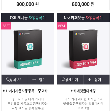
회원 수, 제목개수 , 내용개수, 댓글개
원
원
800,000
800,000
수, 가입조건,
글쓰기조건 별로 추출하여 얼마나 활
성화가 되어
카페 게시글
자동등록기
N사 카페댓글
자동등록기
있는지를 체크하여 효과가 있을만한
카페를 미리
BEST
BEST
확인하여 효과적인 바이럴 마케팅을
진행할 수 있도록
도와주는 프로그램입니다.
상세보기
담기
상세보기
담기
# 카페게시글자동등록 · 중고카페글쓰기
# 카페댓글마케팅
중고나라 및 타겟 카페에
타겟 카페 게시판에 자동으로
특정글을 자동으로 등록해주는
댓글을 등록해주는 댓글마케팅
자동 게시글 등록 솔루션
프로그램