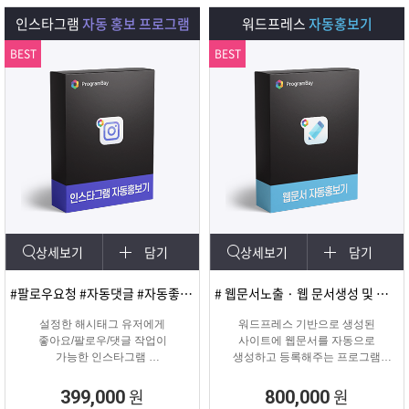
다.
인스타그램
자동 홍보 프로그램
워드프레스
자동홍보기
BEST
BEST
상세보기
담기
상세보기
담기
#팔로우요청 #자동댓글 #자동좋아요 #SNS마케팅
# 웹문서노출 · 웹 문서생성 및 등록
설정한 해시태그 유저에게
워드프레스 기반으로 생성된
좋아요/팔로우/댓글 작업이
사이트에 웹문서를 자동으로
가능한 인스타그램
생성하고 등록해주는 프로그램
마케팅 솔루션
웹문서상위노출 마케팅 솔루션
원
원
399,000
800,000