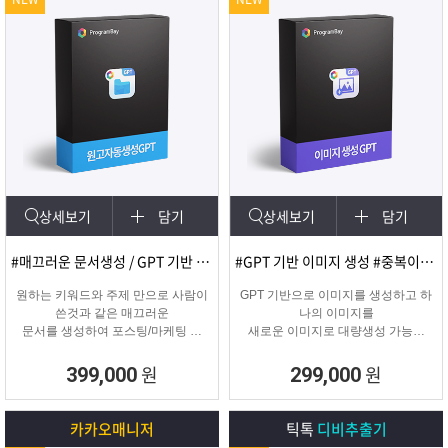
상세보기
담기
상세보기
담기
#매끄러운 문서생성 / GPT 기반 문서
#GPT 기반 이미지 생성 #중복이미지 #유사이미지
원하는 키워드와 주제 만으로 사람이
GPT 기반으로 이미지를 생성하고 하
쓴것과 같은 매끄러운
나의 이미지를
문서를 생성하여 포스팅/마케팅 시
새로운 이미지로 대량생성 가능한
문서생성으로
이미지 생성 프로그램입니다.
소모되는 시간을 없애주는 고퀄리티
원
원
399,000
299,000
문서생성 프로그램입니다.
카카오매니저
틱톡
디비추출기