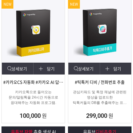
NEW
NEW
상세보기
담기
상세보기
담기
#카카오CS 자동화 #카카오 AI 답변 #카카오자동발송
#틱톡커 디비 / 전화번호 추출
카카오톡으로 들어오는
관심키워드 및 특정 채널에 관련된
문의/알림톡을 24시간 자동으로
영상을 업로드한
응대해주는 자동화 프로그램.
틱톡커들의 DB를 추출해주는 프로
그램
원
원
100,000
299,000
유튜브 자막
추출 생성 AI
유튜브
디비추출기