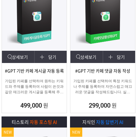
상세보기
담기
상세보기
담기
#GPT 기반 카페 게시글 자동 등록
#GPT 기반 카페 댓글 자동 작성
가입된 카페를 선택하여 원하는 키워
가입된 카페를 선택하여 특정 키워드
드와 주제를 등록하여 사람이 쓴것과
나 주제를 등록하여 자연스럽고 매끄
같은 매끄러운 게시글을 등록해 주며
러운 댓글을 작성해드립니다. 실제
고정광고를 통해 내가 원하는 문구 ,
카페 유저가 활동하는 것처럼 자연스
물품 판매 글을 함께
러운 댓글을 달아 카페가 활성화 효
원
원
499,000
299,000
업로드 할 수 있습니다.
과를 보실 수 있습니다.
티스토리
자동 포스팅 AI
지식인
자동 답변기 AI
NEW
NEW