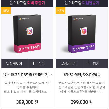
인스타그램
디비 추출기
인스타그램
디엠발송기
NEW
NEW
상세보기
담기
상세보기
담기
#인스타그램 DB추출 #전화번호, 이메일 추출
#SNS마케팅, 자동DM발송
설정한 키워드 기반 인스타그래머의
인스타그램에서 특정 해시태그를 기
정보를 추출하여
반으로 관련 컨텐츠를 게시한 사용자
필요에 맞는 데이터를 선택적으로 수
에 게 자동으로 DM을 전송합니다.
집할 수 있는 프로그램
게시물 인기도, 최신 게시물, 팔로워
수 등 특정 타겟의 인스타그래머에게
원
원
399,000
399,000
DM을 발송하여 관심을 끌 수 있습니