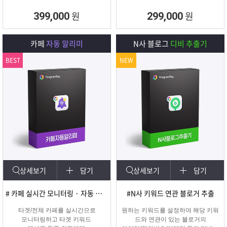
원
원
399,000
299,000
카페
자동 알리미
N사 블로그
디비 추출기
BEST
NEW
상세보기
담기
상세보기
담기
# 카페 실시간 모니터링 · 자동 쪽지/메일발송
#N사 키워드 연관 블로거 추출
타겟/전체 카페를 실시간으로
원하는 키워드를 설정하여 해당 키워
모니터링하고 타겟 키워드
드와 연관이 있는 블로거의