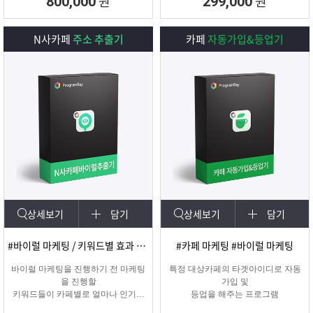
원
원
800,000
299,000
N사카페
주소 추출기
카페
자동가입&등업기
상세보기
담기
상세보기
담기
#바이럴 마케팅 / 키워드별 효과 카페 확인
#카페 마케팅 #바이럴 마케팅
바이럴 마케팅을 진행하기 전 마케팅
특정 대상카페의 타겟아이디로 자동
을 진행할
가입 및
키워드들이 카페별로 얼마나 인기가
등업을 해주는 프로그램
있는지를