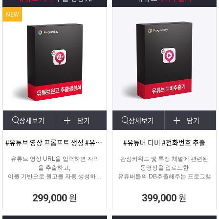
NEW
상세보기
담기
상세보기
담기
#유튜브 영상 프롬프트 생성 #유튜브 영상제작
#유튜버 디비 #전화번호 추출
유튜브 영상 URL을 입력하면 자막
관심키워드 및 특정 채널에 관련된
을 추출하고,
동영상을 업로드한
이를 기반으로 원고를 자동 생성하는
유튜버들의 DB추출해주는 프로그램
고퀄리티 영상 제작을 위한 마케팅
프로그램입니다.
원
원
299,000
399,000