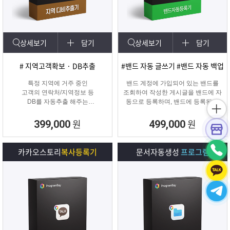
상세보기
담기
상세보기
담기
# 지역고객확보 · DB추출
#밴드 자동 글쓰기 #밴드 자동 백업
특정 지역에 거주 중인
밴드 계정에 가입되어 있는 밴드를
고객의 연락처/지역정보 등
조회하여 작성한 게시글을 밴드에 자
DB를 자동추출 해주는
동으로 등록하며, 밴드에 등록된 게
타겟 마케팅 프로그램
시물을 백업하여 파일로 저장하거나
다른 계정의 밴드에 자동으로 글을
원
원
399,000
499,000
복사할 수 있는 프로그램입니다.
카카오스토리
복사등록기
문서자동생성
프로그램