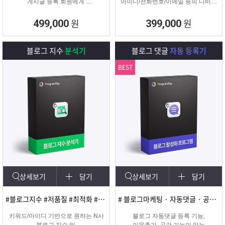
게시글 등록 회원에게
아이디/전화번호/이메일 등의 디비를
쪽지 및 메일을 발송해주는
추출하여 영업 및 마케팅에
프로그램
실질적으로 효과적인 디비를 추출 할
원
원
499,000
399,000
수 있는 프로그램
블로그 지수
분석기
블로그 댓글
자동 등록기
BEST
상세보기
담기
상세보기
담기
#블로그지수 #저품질 #최적화 #블로그품질확인
# 블로그마케팅 · 자동댓글 · 공감 · 이웃추가 · 서로이웃추가 · 서이추 · 스크랩
키워드/아이디 기반으로 원하는 N사
블로그 자동댓글 등록 기능,