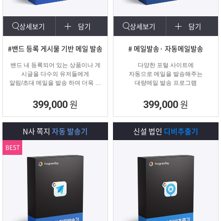
상세보기
담기
상세보기
담기
#밴드 등록 게시물 기반 메일 발송
# 메일발송· 자동메일발송
밴드 내 등록되어 있는 상품이나 게
다양한 포털 사이트에
시글을 다수의 유저들에게
자동으로 메일을 발송해주는
알림/초대 메일을 발송 하여 더욱 효
대량메일 발송 프로그램
과적인 메일 발송을 진행하는
프로그램입니다.
원
원
399,000
399,000
N사 쪽지
자동 발송기
신설 법인
디비추출기
BEST