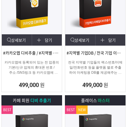
상세보기
담기
상세보기
담기
#카카오맵 디비추출 / #지역별·키워드별 DB 추출
#지역별 기업DB / 전국 기업 이메일 및 팩스
카카오맵에 등록되어 있는 전 업종의
전국 지역별 기업들의 팩스번호/이메
기본/신규 업체의 휴대폰 번호 /
일/전화번호 등을 플랫폼 별로 추출
주소 /SNS링크 등 카카오맵에
하여 마케팅용 DB를 제공해주는 프
등록된 정보를 실시간으로
로그램입니다.
수집하는 DB추출 프로그램
원
원
499,000
499,000
카페 회원
디비 추출기
플레이스
마스터
BEST
BEST
NEW