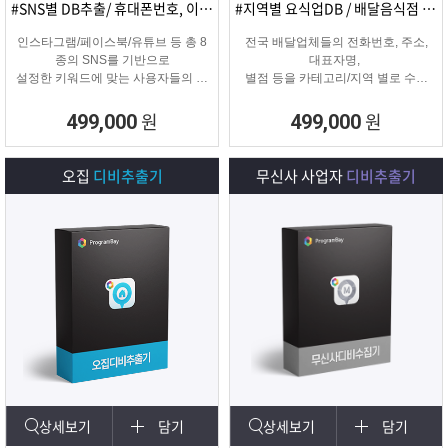
#SNS별 DB추출/ 휴대폰번호, 이메일추출
#지역별 요식업DB / 배달음식점 전화번호
인스타그램/페이스북/유튜브 등 총 8
전국 배달업체들의 전화번호, 주소,
종의 SNS를 기반으로
대표자명,
설정한 키워드에 맞는 사용자들의 휴
별점 등을 카테고리/지역 별로 수집
대폰번호와 이메일 디비를
해주는 배달업체
추출하여 영업 및 마케팅에 활용 할
타겟 마케팅용 DB를 수집해주는 프
원
원
499,000
499,000
수 있는 프로그램입니다.
로그램입니다.
오집
디비추출기
무신사 사업자
디비추출기
상세보기
담기
상세보기
담기