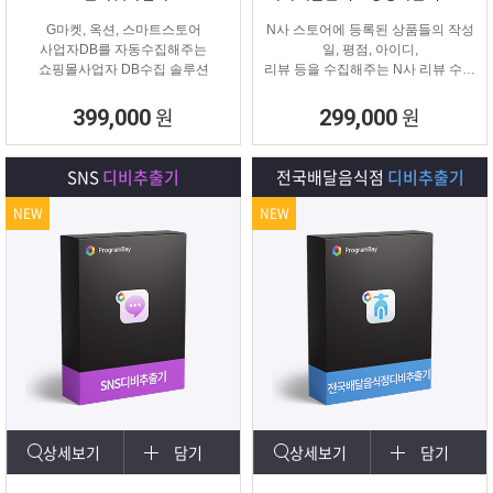
G마켓, 옥션, 스마트스토어
N사 스토어에 등록된 상품들의 작성
사업자DB를 자동수집해주는
일, 평점, 아이디,
쇼핑몰사업자 DB수집 솔루션
리뷰 등을 수집해주는 N사 리뷰 수집
프로그램입니다.
원
원
399,000
299,000
SNS
디비추출기
전국배달음식점
디비추출기
NEW
NEW
상세보기
담기
상세보기
담기