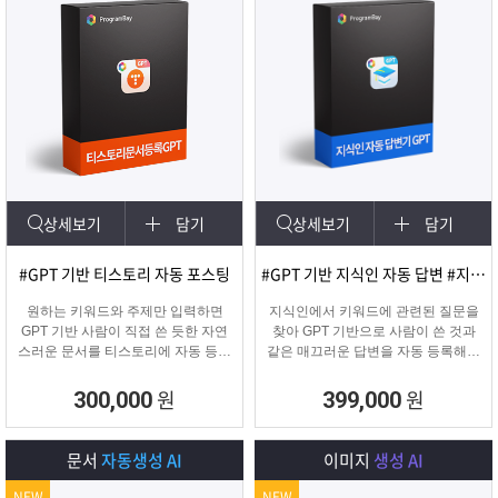
상세보기
담기
상세보기
담기
#GPT 기반 티스토리 자동 포스팅
#GPT 기반 지식인 자동 답변 #지식인마케팅
원하는 키워드와 주제만 입력하면
지식인에서 키워드에 관련된 질문을
GPT 기반 사람이 직접 쓴 듯한 자연
찾아 GPT 기반으로 사람이 쓴 것과
스러운 문서를 티스토리에 자동 등록
같은 매끄러운 답변을 자동 등록해주
합니다.
는 프로그램입니다.
티스토리 육성용, 콘텐츠 마케터, 업
원
원
300,000
399,000
체 홍보에 적합한 마케팅 프로그램
입니다.
문서
자동생성 AI
이미지
생성 AI
NEW
NEW