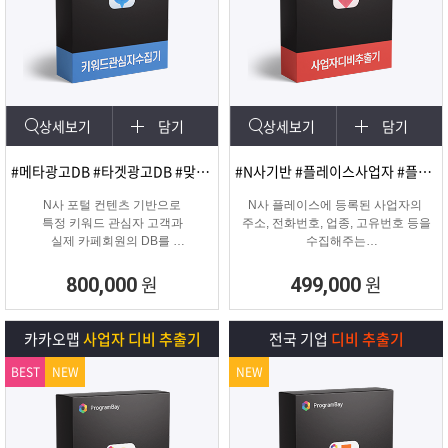
상세보기
담기
상세보기
담기
#메타광고DB #타겟광고DB #맞춤DB
#N사기반 #플레이스사업자 #플레이스신규사업자
N사 포털 컨텐츠 기반으로
N사 플레이스에 등록된 사업자의
특정 키워드 관심자 고객과
주소, 전화번호, 업종, 고유번호 등을
실제 카페회원의 DB를
수집해주는
실시간 수집 가능한 프로그램
온&오프라인 업체의 마케팅용 DB
추출 수집 프로그램
원
원
800,000
499,000
카카오맵
사업자 디비 추출기
전국 기업
디비 추출기
BEST
NEW
NEW