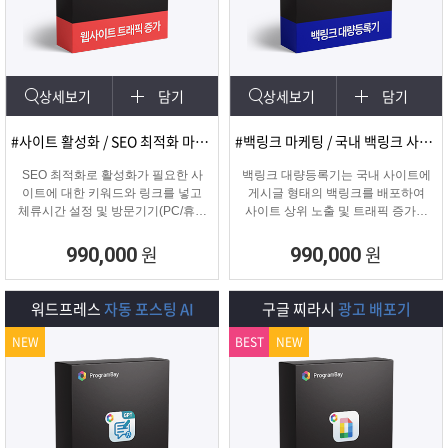
램
그
료
맞
베
램
프
춤
고
상세보기
담기
상세보기
담기
이
구
로
상
객
마
#사이트 활성화 / SEO 최적화 마케팅
#백링크 마케팅 / 국내 백링크 사이트 생성
는?
매
그
품
센
이
파
SEO 최적화로 활성화가 필요한 사
백링크 대량등록기는 국내 사이트에
이트에 대한 키워드와 링크를 넣고
게시글 형태의 백링크를 배포하여
체류시간 설정 및 방문기기(PC/휴대
사이트 상위 노출 및 트래픽 증가에
램
문
터
페
트
폰/탭) 그리고 IP변경(테더링/VPN/프
도움을 주는 백링크 프로그램입니다.
록시) 타입을 선택하여 실제 방문 유
원
원
990,000
990,000
입을 일으키는 효과로 사이트를 활성
의
이
너
화하는 프로그램
워드프레스
자동 포스팅 AI
구글 찌라시
광고 배포기
지
NEW
BEST
NEW