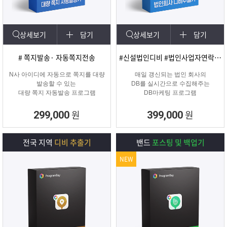
상세보기
담기
상세보기
담기
# 쪽지발송· 자동쪽지전송
#신설법인디비 #법인사업자연락처 #신규법인
N사 아이디에 자동으로 쪽지를 대량
매일 갱신되는 법인 회사의
발송할 수 있는
DB를 실시간으로 수집해주는
대량 쪽지 자동발송 프로그램
DB마케팅 프로그램
원
원
299,000
399,000
전국 지역
디비 추출기
밴드
포스팅 및 백업기
NEW