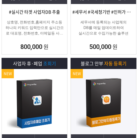
#실시간 타겟 사업자DB 추출
#세무서 #국세청기반 #인허가 개업·신규 사업자디비
상호명, 전화번호,홈페이지 주소등
세무서에 등록되는 사업체의
하나의 키워드 입력만으로 실시간으
DB를 매일 업데이트하여
로 대표명, 전화번호, 이메일등 사업
실시간으로 수집가능한 솔루션
자 정보를 추출해주는 프로그램
원
원
800,000
500,000
사업자 휴·폐업
조회기
블로그 안부
자동 등록기
NEW
NEW