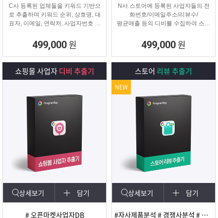
C사 등록된 업체들을 키워드 기반으
N사 스토어에 등록된 사업자들의 전
로 추출하며 키워드 순위, 상호명, 대
화번호/이메일주소/리뷰수/
표자, 이메일, 연락처, 사업자번호 등
평균매출 등의 디비를 수집하여 스토
을
어 타겟 영업 및 마케팅이나
추출해주는 프로그램
경쟁사 분석에 탁월한 프로그램입니
원
원
499,000
499,000
다.
쇼핑몰 사업자
디비 추출기
스토어
리뷰 추출기
NEW
상세보기
담기
상세보기
담기
# 오픈마켓사업자DB
#자사제품분석 # 경쟁사분석 # 마케팅 및 광고