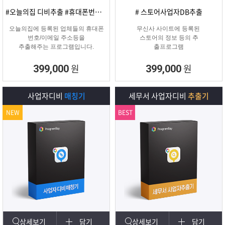
#오늘의집 디비추출 #휴대폰번호/이메일
# 스토어사업자DB추출
오늘의집에 등록된 업체들의 휴대폰
무신사 사이트에 등록된
번호/이메일 주소등을
스토어의 정보 등의 추
추출해주는 프로그램입니다.
출프로그램
원
원
399,000
399,000
사업자디비
매칭기
세무서 사업자디비
추출기
NEW
BEST
상세보기
담기
상세보기
담기