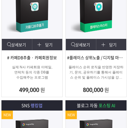
상세보기
담기
상세보기
담기
# 카페DB추출 · 카페회원정보
#플레이스 상위노출 / 디지털 마케팅
실제 N사 카페회원 이메일,
플레이스 순위 로직을 반영한 저장하
연락처 등의 각종 DB를
기, 문의, 공유하기를 통해서 플레이
수집해주는 프로그램
스 순위 및 플레이스 가시성을 강화
하는 프로그램
원
원
499,000
800,000
SNS
랭킹업
블로그 자동
포스팅 AI
NEW
NEW