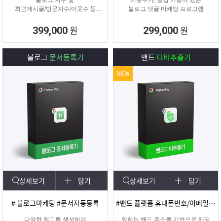
블로그 지수 및
이웃추가, 공감 기능이 있는
최근게시글/방문자수/이웃수 등
블로그 댓글 마케팅 프로그램
각종 정보를 분석할 수 있는 프로그
램
원
원
399,000
299,000
블로그
문서등록기
밴드
디비추출기
NEW
상세보기
담기
상세보기
담기
# 블로그마케팅 #문서자동등록
#밴드 플랫폼 휴대폰번호/이메일 추출
다양한 원고를 생성하여
원하는 밴드 주소를 기반으로 해당