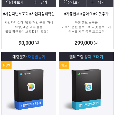
상세보기
담기
상세보기
담기
#사업자번호조회 #사업자상태확인
#자동안부 #좋아요 #이웃추가
사업자의 상태, 법인·개인 구분, 과세
특정 홍보 문구를
유형, 폐업 여부 등을
키워드 관련 블로그와 타겟 블로그에
일괄 확인하여 보유 DB의 유효성을
안부글 자동 등록 프로그램
검증하고 무효 데이터를 필터링하는
프로그램
원
원
90,000
299,000
대량문자
자동발송기
텔레그램
강제 초대기
NEW
NEW