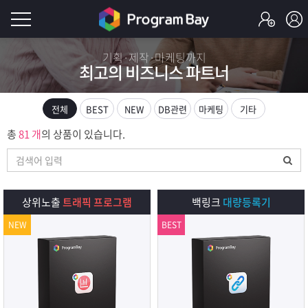
로
기획·제작·마케팅까지
최고의 비즈니스 파트너
그
로
그
인
인
전체
BEST
NEW
DB관련
마케팅
기타
회
이
총
81 개
의 상품이 있습니다.
원
가
필
입
Q&A
요
프
상위노출
트래픽 프로그램
백링크
대량등록기
합
NEW
BEST
로
프
니
그
로
무
다.