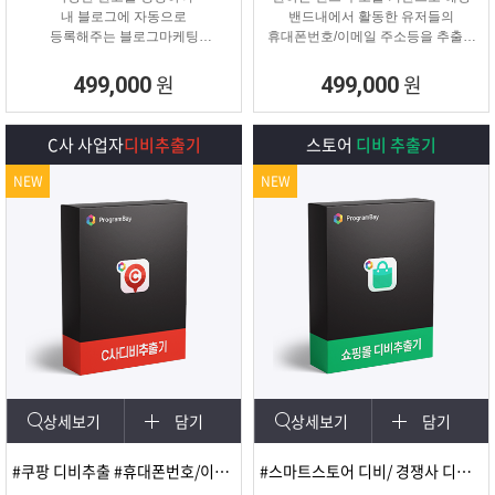
내 블로그에 자동으로
밴드내에서 활동한 유저들의
등록해주는 블로그마케팅
휴대폰번호/이메일 주소등을 추출해
프로그램
주는 프로그램
원
원
499,000
499,000
C사 사업자
디비추출기
스토어
디비 추출기
NEW
NEW
상세보기
담기
상세보기
담기
#쿠팡 디비추출 #휴대폰번호/이메일
#스마트스토어 디비/ 경쟁사 디비 분석