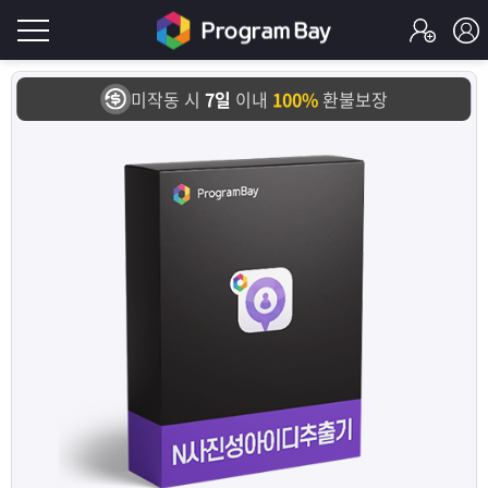
로
미작동 시
7일
이내
100%
환불보장
그
로
그
인
인
회
이
원
가
필
입
Q&A
요
프
합
로
프
니
그
로
무
다.