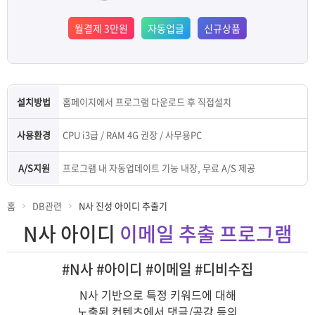
램
그
료
맞
월결제
3만원
자동
업글
신규
상품
베
램
프
춤
고
이
구
로
상
객
마
설치방법
홈페이지에서 프로그램 다운로드 후 직접설치
는?
매
그
품
센
이
파
사용환경
CPU i3급 / RAM 4G 권장 / 사무용PC
램
문
터
페
트
A/S지원
프로그램 내 자동업데이트 기능 내장, 무료 A/S 제공
의
이
너
홈
DB관련
N사 진성 아이디 추출기
N사 아이디
이메일 추출 프로그램
지
#N사 #아이디 #이메일 #디비수집
N사 기반으로 특정 키워드에 대해
노출된 컨텐츠에서 댓글/공감 등의