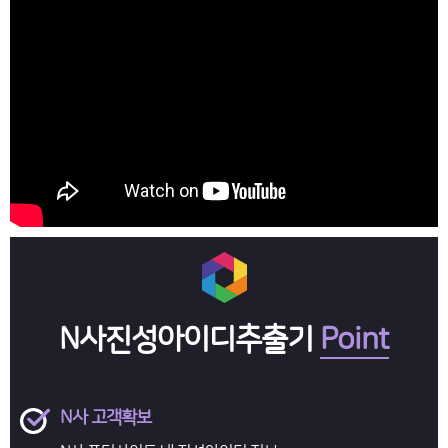
N사진성아이디추출기
Point
N사 고객확보