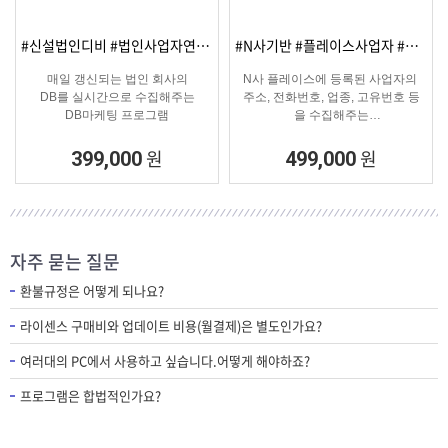
#N사기반 #플레이스사업자 #플레이스신규사업자
#세무서 #국세청기반 #인허가 개업·신규 사업자디비
N사 플레이스에 등록된 사업자의
세무서에 등록되는 사업체의
주소, 전화번호, 업종, 고유번호 등
DB를 매일 업데이트하여
을 수집해주는
실시간으로 수집가능한 솔루션
온&오프라인 업체의 마케팅용 DB
추출 수집 프로그램
원
원
499,000
500,000
자주 묻는 질문
환불규정은 어떻게 되나요?
라이센스 구매비와 업데이트 비용(월결제)은 별도인가요?
여러대의 PC에서 사용하고 싶습니다.어떻게 해야하죠?
프로그램은 합법적인가요?