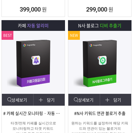
원
원
399,000
299,000
카페
자동 알리미
N사 블로그
디비 추출기
BEST
NEW
상세보기
담기
상세보기
담기
# 카페 실시간 모니터링 · 자동 쪽지/메일발송
#N사 키워드 연관 블로거 추출
타겟/전체 카페를 실시간으로
원하는 키워드를 설정하여 해당 키워
모니터링하고 타겟 키워드
드와 연관이 있는 블로거의