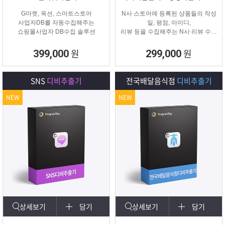
G마켓, 옥션, 스마트스토어
N사 스토어에 등록된 상품들의 작성
사업자DB를 자동수집해주는
일, 평점, 아이디,
쇼핑몰사업자 DB수집 솔루션
리뷰 등을 수집해주는 N사 리뷰 수집
프로그램입니다.
원
원
399,000
299,000
SNS
디비추출기
전국배달음식점
디비추출기
NEW
NEW
상세보기
담기
상세보기
담기