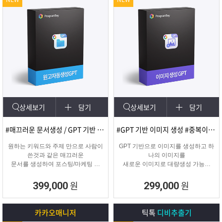
상세보기
담기
상세보기
담기
#매끄러운 문서생성 / GPT 기반 문서
#GPT 기반 이미지 생성 #중복이미지 #유사이미지
원하는 키워드와 주제 만으로 사람이
GPT 기반으로 이미지를 생성하고 하
쓴것과 같은 매끄러운
나의 이미지를
문서를 생성하여 포스팅/마케팅 시
새로운 이미지로 대량생성 가능한
문서생성으로
이미지 생성 프로그램입니다.
소모되는 시간을 없애주는 고퀄리티
원
원
399,000
299,000
문서생성 프로그램입니다.
카카오매니저
틱톡
디비추출기