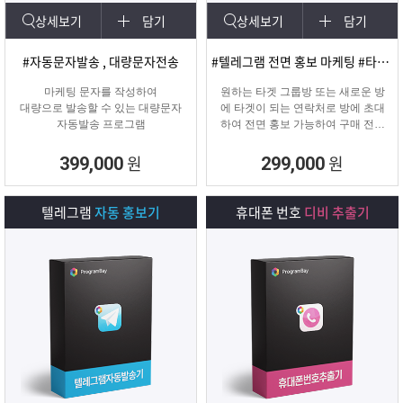
상세보기
담기
상세보기
담기
#자동문자발송 , 대량문자전송
#텔레그램 전면 홍보 마케팅 #타겟팅 회원 유입
마케팅 문자를 작성하여
원하는 타겟 그룹방 또는 새로운 방
대량으로 발송할 수 있는 대량문자
에 타겟이 되는 연락처로 방에 초대
자동발송 프로그램
하여 전면 홍보 가능하여 구매 전환
율이 높은 프로그램입니다.
원
원
399,000
299,000
텔레그램
자동 홍보기
휴대폰 번호
디비 추출기