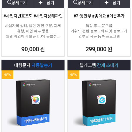
상세보기
담기
상세보기
담기
#사업자번호조회 #사업자상태확인
#자동안부 #좋아요 #이웃추가
사업자의 상태, 법인·개인 구분, 과세
특정 홍보 문구를
유형, 폐업 여부 등을
키워드 관련 블로그와 타겟 블로그에
일괄 확인하여 보유 DB의 유효성을
안부글 자동 등록 프로그램
검증하고 무효 데이터를 필터링하는
프로그램
원
원
90,000
299,000
대량문자
자동발송기
텔레그램
강제 초대기
NEW
NEW