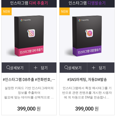
인스타그램
디비 추출기
인스타그램
디엠발송기
NEW
NEW
상세보기
담기
상세보기
담기
#인스타그램 DB추출 #전화번호, 이메일 추출
#SNS마케팅, 자동DM발송
설정한 키워드 기반 인스타그래머의
인스타그램에서 특정 해시태그를 기
정보를 추출하여
반으로 관련 컨텐츠를 게시한 사용자
필요에 맞는 데이터를 선택적으로 수
에 게 자동으로 DM을 전송합니다.
집할 수 있는 프로그램
게시물 인기도, 최신 게시물, 팔로워
수 등 특정 타겟의 인스타그래머에게
원
원
399,000
399,000
DM을 발송하여 관심을 끌 수 있습니