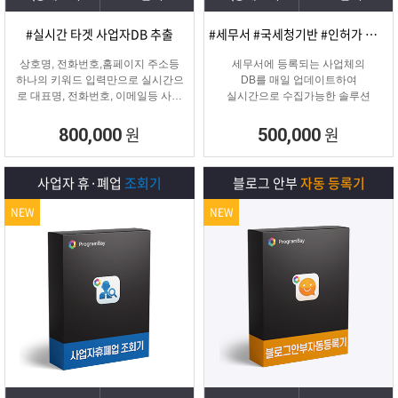
#실시간 타겟 사업자DB 추출
#세무서 #국세청기반 #인허가 개업·신규 사업자디비
상호명, 전화번호,홈페이지 주소등
세무서에 등록되는 사업체의
하나의 키워드 입력만으로 실시간으
DB를 매일 업데이트하여
로 대표명, 전화번호, 이메일등 사업
실시간으로 수집가능한 솔루션
자 정보를 추출해주는 프로그램
원
원
800,000
500,000
사업자 휴·폐업
조회기
블로그 안부
자동 등록기
NEW
NEW