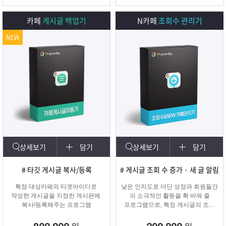
카페
게시글 백업기
N카페
조회수 관리기
NEW
상세보기
담기
상세보기
담기
# 타깃 게시글 복사/등록
# 게시글 조회 수 증가 · 새 글 알림
특정 대상카페의 타겟아이디로
낮은 인지도로 더딘 성장과 회원들간
작성한 게시글을 지정한 게시판에
의 소극적인 활동을 확 바꿔 줄
복사/등록해주는 프로그램
프로그램으로, 특정 게시글의 조회
수를 자동으로 증가시켜주며
카테고리에 새 글 알림 표시기능!