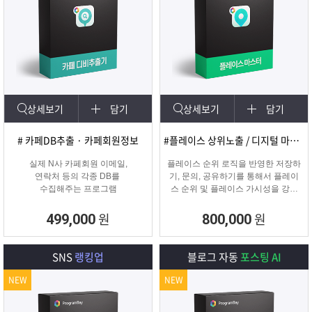
상세보기
담기
상세보기
담기
# 카페DB추출 · 카페회원정보
#플레이스 상위노출 / 디지털 마케팅
실제 N사 카페회원 이메일,
플레이스 순위 로직을 반영한 저장하
연락처 등의 각종 DB를
기, 문의, 공유하기를 통해서 플레이
수집해주는 프로그램
스 순위 및 플레이스 가시성을 강화
하는 프로그램
원
원
499,000
800,000
SNS
랭킹업
블로그 자동
포스팅 AI
NEW
NEW