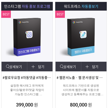
다.
인스타그램
자동 홍보 프로그램
워드프레스
자동홍보기
BEST
BEST
상세보기
담기
상세보기
담기
#팔로우요청 #자동댓글 #자동좋아요 #SNS마케팅
# 웹문서노출 · 웹 문서생성 및 등록
설정한 해시태그 유저에게
워드프레스 기반으로 생성된
좋아요/팔로우/댓글 작업이
사이트에 웹문서를 자동으로
가능한 인스타그램
생성하고 등록해주는 프로그램
마케팅 솔루션
웹문서상위노출 마케팅 솔루션
원
원
399,000
800,000