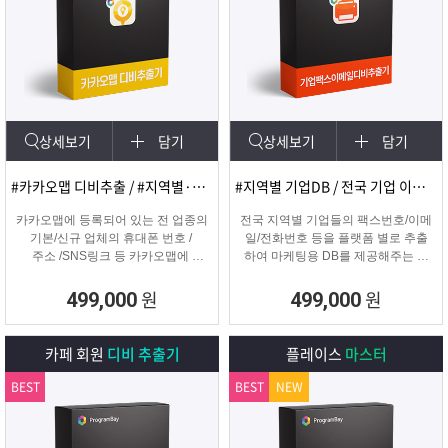
상세보기
담기
상세보기
담기
#카카오맵 디비추출 / #지역별·키워드별 DB 추출
#지역별 기업DB / 전국 기업 이메일 및 팩스
카카오맵에 등록되어 있는 전 업종의
전국 지역별 기업들의 팩스번호/이메
기본/신규 업체의 휴대폰 번호 /
일/전화번호 등을 플랫폼 별로 추출
주소 /SNS링크 등 카카오맵에
하여 마케팅용 DB를 제공해주는 프
등록된 정보를 실시간으로
로그램입니다.
수집하는 DB추출 프로그램
원
원
499,000
499,000
카페 회원
디비 추출기
플레이스
마스터
BEST
BEST
NEW