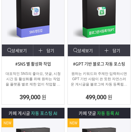
상세보기
담기
상세보기
담기
#SNS 별 활성화 작업
#GPT 기반 블로그 자동 포스팅
대표적인 SNS의 좋아요, 댓글, 시청
원하는 키워드와 주제만 입력하시면
시간 등 활성화를 위해 원하는 작업
GPT 기반 사람이 쓴 듯한 자연스러
을 플랫폼 별로 제한 없이 작업할 수
운 게시글을 블로그에 자동 등록됩니
있습니다.
다.
SNS 육성용, 마케터, 인플루언서 분
블로그 대량 육성용, 특정 업체를 여
원
원
399,000
499,000
들이 계정 활성화하기에 적합한 프로
러 블로그에 홍보하기 적합한
그램입니다.
마케팅 프로그램입니다.
카페 게시글
자동 포스팅 AI
카페 댓글
자동 등록 AI
NEW
NEW