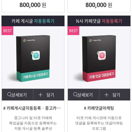
회원 수, 제목개수 , 내용개수, 댓글개
원
원
800,000
800,000
수, 가입조건,
글쓰기조건 별로 추출하여 얼마나 활
성화가 되어
카페 게시글
자동등록기
N사 카페댓글
자동등록기
있는지를 체크하여 효과가 있을만한
카페를 미리
BEST
BEST
확인하여 효과적인 바이럴 마케팅을
진행할 수 있도록
도와주는 프로그램입니다.
상세보기
담기
상세보기
담기
# 카페게시글자동등록 · 중고카페글쓰기
# 카페댓글마케팅
중고나라 및 타겟 카페에
타겟 카페 게시판에 자동으로
특정글을 자동으로 등록해주는
댓글을 등록해주는 댓글마케팅
자동 게시글 등록 솔루션
프로그램