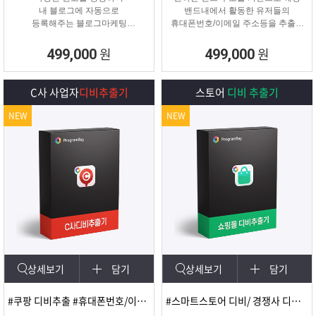
내 블로그에 자동으로
밴드내에서 활동한 유저들의
등록해주는 블로그마케팅
휴대폰번호/이메일 주소등을 추출해
프로그램
주는 프로그램
원
원
499,000
499,000
C사 사업자
디비추출기
스토어
디비 추출기
NEW
NEW
상세보기
담기
상세보기
담기
#쿠팡 디비추출 #휴대폰번호/이메일
#스마트스토어 디비/ 경쟁사 디비 분석