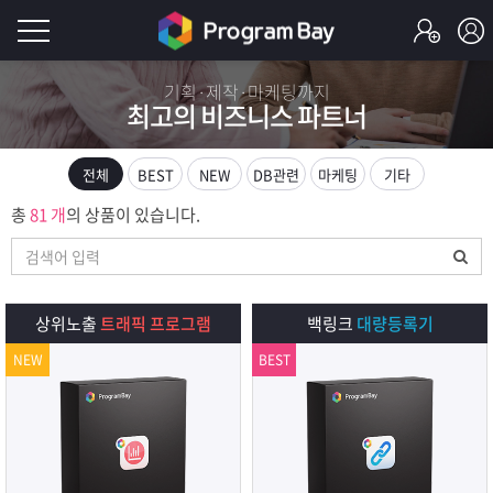
로
기획·제작·마케팅까지
최고의 비즈니스 파트너
그
로
그
인
인
전체
BEST
NEW
DB관련
마케팅
기타
회
이
총
81 개
의 상품이 있습니다.
원
가
필
입
Q&A
요
프
상위노출
트래픽 프로그램
백링크
대량등록기
합
NEW
BEST
로
프
니
그
로
무
다.