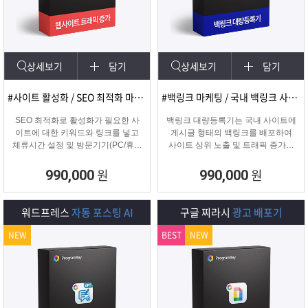
램
그
료
맞
베
램
프
춤
고
상세보기
담기
상세보기
담기
이
구
로
상
객
마
#사이트 활성화 / SEO 최적화 마케팅
#백링크 마케팅 / 국내 백링크 사이트 생성
는?
매
그
품
센
이
파
SEO 최적화로 활성화가 필요한 사
백링크 대량등록기는 국내 사이트에
이트에 대한 키워드와 링크를 넣고
게시글 형태의 백링크를 배포하여
체류시간 설정 및 방문기기(PC/휴대
사이트 상위 노출 및 트래픽 증가에
램
문
터
페
트
폰/탭) 그리고 IP변경(테더링/VPN/프
도움을 주는 백링크 프로그램입니다.
록시) 타입을 선택하여 실제 방문 유
원
원
990,000
990,000
입을 일으키는 효과로 사이트를 활성
의
이
너
화하는 프로그램
워드프레스
자동 포스팅 AI
구글 찌라시
광고 배포기
지
NEW
BEST
NEW