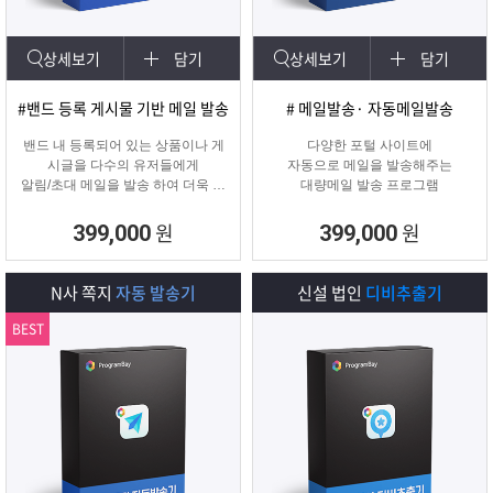
상세보기
담기
상세보기
담기
#밴드 등록 게시물 기반 메일 발송
# 메일발송· 자동메일발송
밴드 내 등록되어 있는 상품이나 게
다양한 포털 사이트에
시글을 다수의 유저들에게
자동으로 메일을 발송해주는
알림/초대 메일을 발송 하여 더욱 효
대량메일 발송 프로그램
과적인 메일 발송을 진행하는
프로그램입니다.
원
원
399,000
399,000
N사 쪽지
자동 발송기
신설 법인
디비추출기
BEST