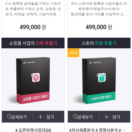
C사 등록된 업체들을 키워드 기반으
N사 스토어에 등록된 사업자들의 전
로 추출하며 키워드 순위, 상호명, 대
화번호/이메일주소/리뷰수/
표자, 이메일, 연락처, 사업자번호 등
평균매출 등의 디비를 수집하여 스토
을
어 타겟 영업 및 마케팅이나
추출해주는 프로그램
경쟁사 분석에 탁월한 프로그램입니
원
원
499,000
499,000
다.
쇼핑몰 사업자
디비 추출기
스토어
리뷰 추출기
NEW
상세보기
담기
상세보기
담기
# 오픈마켓사업자DB
#자사제품분석 # 경쟁사분석 # 마케팅 및 광고