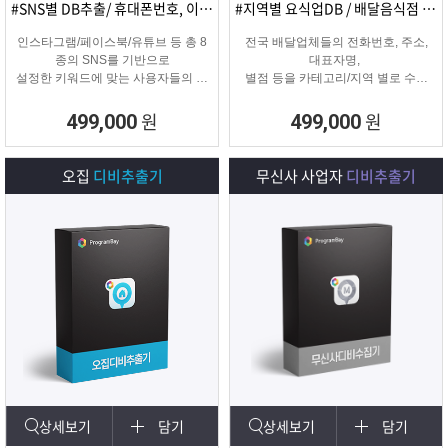
#SNS별 DB추출/ 휴대폰번호, 이메일추출
#지역별 요식업DB / 배달음식점 전화번호
인스타그램/페이스북/유튜브 등 총 8
전국 배달업체들의 전화번호, 주소,
종의 SNS를 기반으로
대표자명,
설정한 키워드에 맞는 사용자들의 휴
별점 등을 카테고리/지역 별로 수집
대폰번호와 이메일 디비를
해주는 배달업체
추출하여 영업 및 마케팅에 활용 할
타겟 마케팅용 DB를 수집해주는 프
원
원
499,000
499,000
수 있는 프로그램입니다.
로그램입니다.
오집
디비추출기
무신사 사업자
디비추출기
상세보기
담기
상세보기
담기