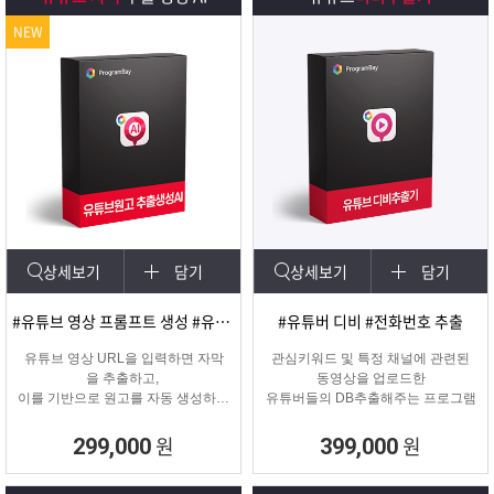
NEW
상세보기
담기
상세보기
담기
#유튜브 영상 프롬프트 생성 #유튜브 영상제작
#유튜버 디비 #전화번호 추출
유튜브 영상 URL을 입력하면 자막
관심키워드 및 특정 채널에 관련된
을 추출하고,
동영상을 업로드한
이를 기반으로 원고를 자동 생성하는
유튜버들의 DB추출해주는 프로그램
고퀄리티 영상 제작을 위한 마케팅
프로그램입니다.
원
원
299,000
399,000