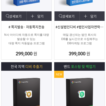
상세보기
담기
상세보기
담기
# 쪽지발송· 자동쪽지전송
#신설법인디비 #법인사업자연락처 #신규법인
N사 아이디에 자동으로 쪽지를 대량
매일 갱신되는 법인 회사의
발송할 수 있는
DB를 실시간으로 수집해주는
대량 쪽지 자동발송 프로그램
DB마케팅 프로그램
원
원
299,000
399,000
전국 지역
디비 추출기
밴드
포스팅 및 백업기
NEW