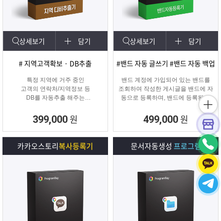
상세보기
담기
상세보기
담기
# 지역고객확보 · DB추출
#밴드 자동 글쓰기 #밴드 자동 백업
특정 지역에 거주 중인
밴드 계정에 가입되어 있는 밴드를
고객의 연락처/지역정보 등
조회하여 작성한 게시글을 밴드에 자
DB를 자동추출 해주는
동으로 등록하며, 밴드에 등록된 게
타겟 마케팅 프로그램
시물을 백업하여 파일로 저장하거나
다른 계정의 밴드에 자동으로 글을
원
원
399,000
499,000
복사할 수 있는 프로그램입니다.
카카오스토리
복사등록기
문서자동생성
프로그램