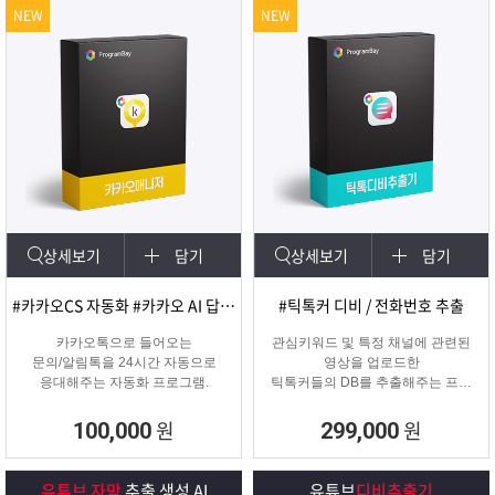
NEW
NEW
상세보기
담기
상세보기
담기
#카카오CS 자동화 #카카오 AI 답변 #카카오자동발송
#틱톡커 디비 / 전화번호 추출
카카오톡으로 들어오는
관심키워드 및 특정 채널에 관련된
문의/알림톡을 24시간 자동으로
영상을 업로드한
응대해주는 자동화 프로그램.
틱톡커들의 DB를 추출해주는 프로
그램
원
원
100,000
299,000
유튜브 자막
추출 생성 AI
유튜브
디비추출기