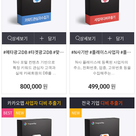
상세보기
담기
상세보기
담기
#메타광고DB #타겟광고DB #맞춤DB
#N사기반 #플레이스사업자 #플레이스신규사업자
N사 포털 컨텐츠 기반으로
N사 플레이스에 등록된 사업자의
특정 키워드 관심자 고객과
주소, 전화번호, 업종, 고유번호 등을
실제 카페회원의 DB를
수집해주는
실시간 수집 가능한 프로그램
온&오프라인 업체의 마케팅용 DB
추출 수집 프로그램
원
원
800,000
499,000
카카오맵
사업자 디비 추출기
전국 기업
디비 추출기
BEST
NEW
NEW