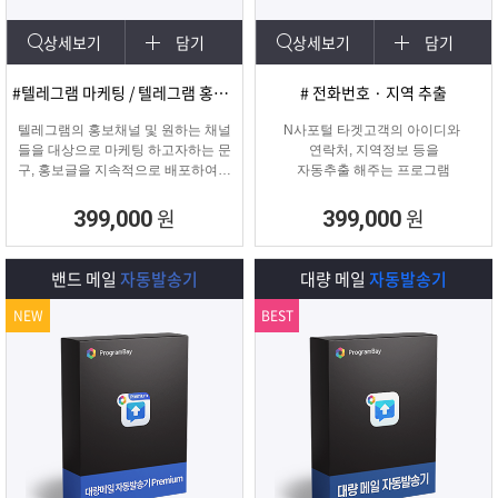
상세보기
담기
상세보기
담기
#텔레그램 마케팅 / 텔레그램 홍보글 발송
# 전화번호 · 지역 추출
텔레그램의 홍보채널 및 원하는 채널
N사포털 타겟고객의 아이디와
들을 대상으로 마케팅 하고자하는 문
연락처, 지역정보 등을
구, 홍보글을 지속적으로 배포하여주
자동추출 해주는 프로그램
는 프로그램입니다.
원
원
399,000
399,000
밴드 메일
자동발송기
대량 메일
자동발송기
NEW
BEST