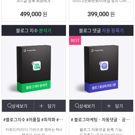
게시글 등록 회원에게
아이디/전화번호/이메일 등의 디비를
쪽지 및 메일을 발송해주는
추출하여 영업 및 마케팅에
프로그램
실질적으로 효과적인 디비를 추출 할
원
원
499,000
399,000
수 있는 프로그램
블로그 지수
분석기
블로그 댓글
자동 등록기
BEST
상세보기
담기
상세보기
담기
#블로그지수 #저품질 #최적화 #블로그품질확인
# 블로그마케팅 · 자동댓글 · 공감 · 이웃추가 · 서로이웃추가 · 서이추 · 스크랩
키워드/아이디 기반으로 원하는 N사
블로그 자동댓글 등록 기능,