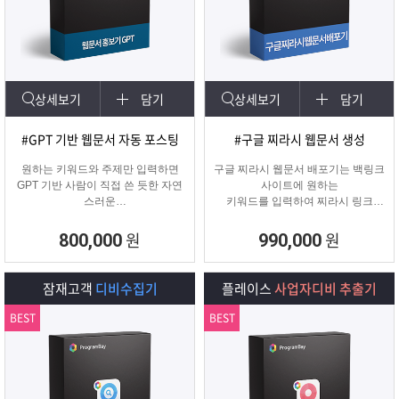
상세보기
담기
상세보기
담기
#GPT 기반 웹문서 자동 포스팅
#구글 찌라시 웹문서 생성
원하는 키워드와 주제만 입력하면
구글 찌라시 웹문서 배포기는 백링크
GPT 기반 사람이 직접 쓴 듯한 자연
사이트에 원하는
스러운
키워드를 입력하여 찌라시 링크
웹문서를 웹사이트에 자동 등록합니
URL에 고정적으로
다.
키워드를 등록해주는 프로그램입니
원
원
800,000
990,000
콘텐츠 마케터, 기업들이 홍보하기에
다.
적합한 마케팅 프로그램 입니다.
텔레그램 등 아이디 입력으로 문의건
수를 늘릴 수 있습니다.
잠재고객
디비수집기
플레이스
사업자디비 추출기
BEST
BEST