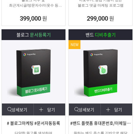
블로그 지수 및
이웃추가, 공감 기능이 있는
최근게시글/방문자수/이웃수 등
블로그 댓글 마케팅 프로그램
각종 정보를 분석할 수 있는 프로그
램
원
원
399,000
299,000
블로그
문서등록기
밴드
디비추출기
NEW
상세보기
담기
상세보기
담기
# 블로그마케팅 #문서자동등록
#밴드 플랫폼 휴대폰번호/이메일 추출
다양한 원고를 생성하여
원하는 밴드 주소를 기반으로 해당