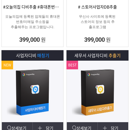
#오늘의집 디비추출 #휴대폰번호/이메일
# 스토어사업자DB추출
오늘의집에 등록된 업체들의 휴대폰
무신사 사이트에 등록된
번호/이메일 주소등을
스토어의 정보 등의 추
추출해주는 프로그램입니다.
출프로그램
원
원
399,000
399,000
사업자디비
매칭기
세무서 사업자디비
추출기
NEW
BEST
상세보기
담기
상세보기
담기