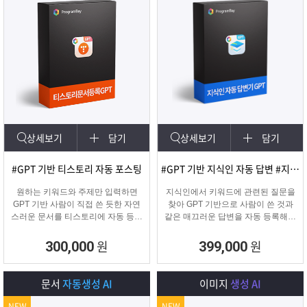
상세보기
담기
상세보기
담기
#GPT 기반 티스토리 자동 포스팅
#GPT 기반 지식인 자동 답변 #지식인마케팅
원하는 키워드와 주제만 입력하면
지식인에서 키워드에 관련된 질문을
GPT 기반 사람이 직접 쓴 듯한 자연
찾아 GPT 기반으로 사람이 쓴 것과
스러운 문서를 티스토리에 자동 등록
같은 매끄러운 답변을 자동 등록해주
합니다.
는 프로그램입니다.
티스토리 육성용, 콘텐츠 마케터, 업
원
원
300,000
399,000
체 홍보에 적합한 마케팅 프로그램
입니다.
문서
자동생성 AI
이미지
생성 AI
NEW
NEW