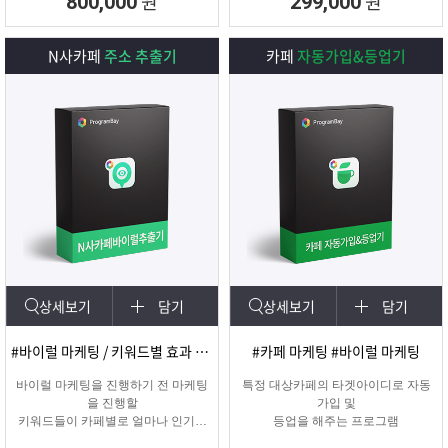
원
원
800,000
299,000
N사카페
주소 추출기
카페
자동가입&등업기
상세보기
담기
상세보기
담기
#바이럴 마케팅 / 키워드별 효과 카페 확인
#카페 마케팅 #바이럴 마케팅
바이럴 마케팅을 진행하기 전 마케팅
특정 대상카페의 타겟아이디로 자동
을 진행할
가입 및
키워드들이 카페별로 얼마나 인기가
등업을 해주는 프로그램
있는지를