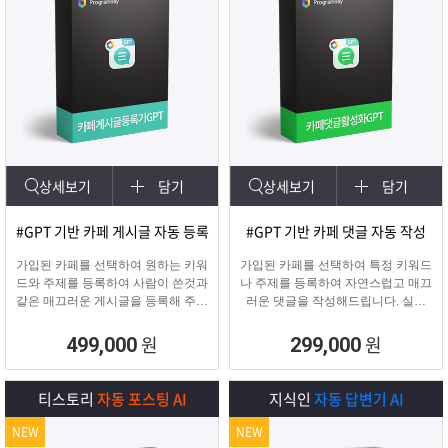
상세보기
담기
상세보기
담기
#GPT 기반 카페 게시글 자동 등록
#GPT 기반 카페 댓글 자동 작성
가입된 카페를 선택하여 원하는 키워
가입된 카페를 선택하여 특정 키워드
드와 주제를 등록하여 사람이 쓴것과
나 주제를 등록하여 자연스럽고 매끄
같은 매끄러운 게시글을 등록해 주며
러운 댓글을 작성해드립니다. 실제
고정광고를 통해 내가 원하는 문구 ,
카페 유저가 활동하는 것처럼 자연스
물품 판매 글을 함께
러운 댓글을 달아 카페가 활성화 효
원
원
499,000
299,000
업로드 할 수 있습니다.
과를 보실 수 있습니다.
티스토리
자동 포스팅 AI
지식인
자동 답변기 AI
NEW
NEW